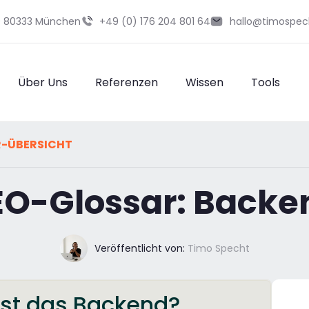
29 80333 München
+49 (0) 176 204 801 64
hallo@timospec
Über Uns
Referenzen
Wissen
Tools
R-ÜBERSICHT
EO-Glossar: Backe
Veröffentlicht von:
Timo Specht
ist das Backend?