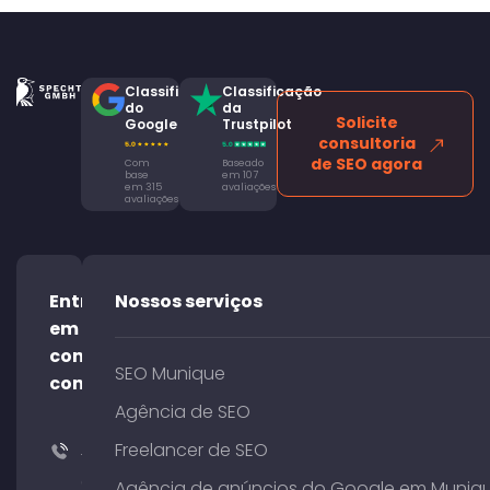
Classificação
Classificação
do
da
Solicite
Google
Trustpilot
consultoria
de SEO agora
Com
Baseado
base
em 107
em 315
avaliações
avaliações
Entre
Nossos serviços
em
contato
SEO Munique
conosco!
Agência de SEO
Freelancer de SEO
+49
(0)
Agência de anúncios do Google em Muniq