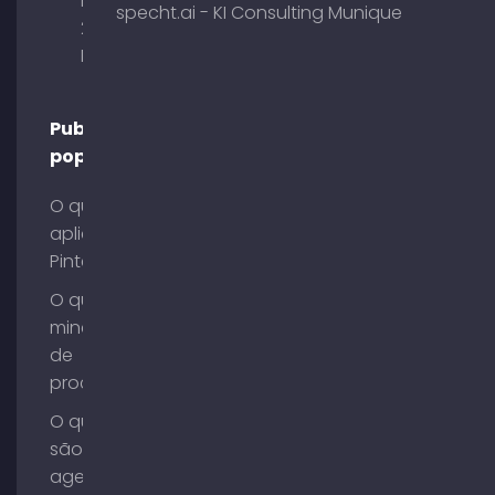
Briennerstr.
specht.ai - KI Consulting Munique
29 80333
Munique
Publicações
populares
O que é o
aplicativo
Pinterest?
O que é
mineração
de
processos?
O que
são
agentes