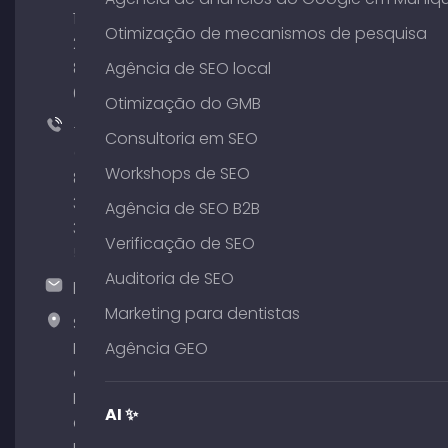
176
Otimização de mecanismos de pesquisa
204
801
Agência de SEO local
64
Otimização do GMB
+49
Consultoria em SEO
(0)
Workshops de SEO
89
380
Agência de SEO B2B
375
Verificação de SEO
51
Auditoria de SEO
hallo@timospecht.de
Marketing para dentistas
Specht
Marketing
Agência GEO
GmbH –
Palais am
AI ✨
Obelisk