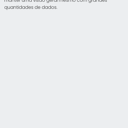
manter uma visão geral mesmo com grandes
quantidades de dados.