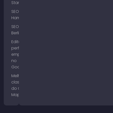
Starnberg
SEO
Hamburgo
SEO
Berlim
Editar o
perfil da
empresa
no
Google
Melhorar a
classificação
do Google
Maps