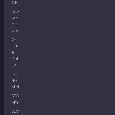
de IA?
Guia de
compra
de
backlinks
O
que
é
Dall-
E?
GPT-
4o
Mini
SEO
Ammersee
SEO