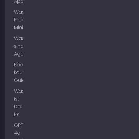
App?
Was ist
Process
Mining?
Was
sind AI
Agents?
Backlinks
kaufen
Guide
Was
ist
Dall-
E?
GPT-
4o