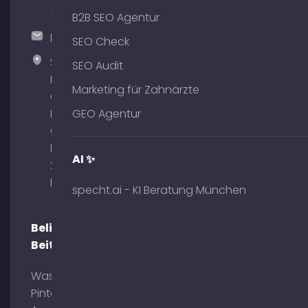
51
B2B SEO Agentur
hallo@timospecht.de
SEO Check
Specht
SEO Audit
Marketing
Marketing für Zahnärzte
GmbH –
Palais am
GEO Agentur
Obelisk
Briennerstr.
AI ✨
29 80333
München
specht.ai - KI Beratung München
Beliebte
Beiträge
Was ist
Pinterest