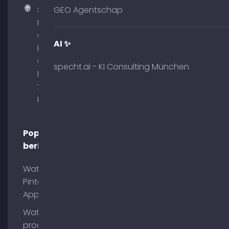
Specht
GEO Agentschap
Marketing
GmbH –
AI ✨
Palais am
Obelisk
specht.ai - KI Consulting München
Briennerstr.
29 80333
München
Populaire
berichten
Wat is
Pinterest
App?
Wat is
process