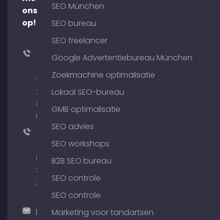
SEO München
ons
op!
SEO bureau
SEO freelancer
+49
Google Advertentiebureau München
(0)
Zoekmachine optimalisatie
176
204
Lokaal SEO-bureau
801
GMB optimalisatie
64
SEO advies
+49
SEO workshops
(0)
89
B2B SEO bureau
380
SEO controle
375
51
SEO controle
hallo@timospecht.de
Marketing voor tandartsen