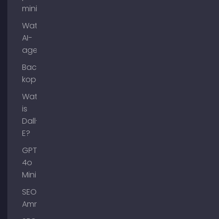
mining?
Wat zijn
AI-
agenten?
Backlinks
kopen
Wat
is
Dall-
E?
GPT-
4o
Mini
SEO
Ammersee