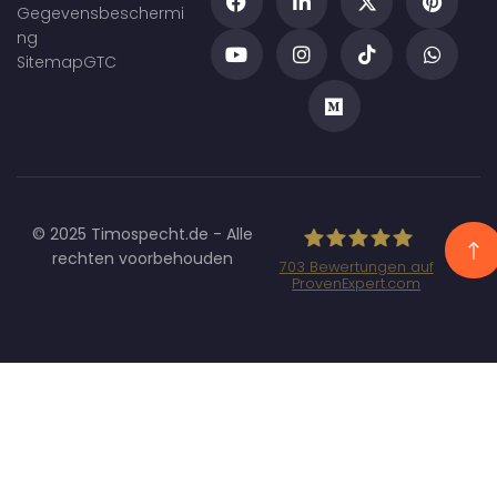
Gegevensbeschermi
ng
Sitemap
GTC
© 2025 Timospecht.de - Alle
rechten voorbehouden
703
Bewertungen auf
ProvenExpert.com
Specht
Marketing GmbH
- SEO/SEA
Agentur