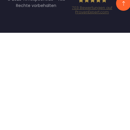
Rechte vorbehalten
703
Bewertungen auf
ProvenExpert.com
Specht
Marketing GmbH
- SEO/SEA
Agentur
München