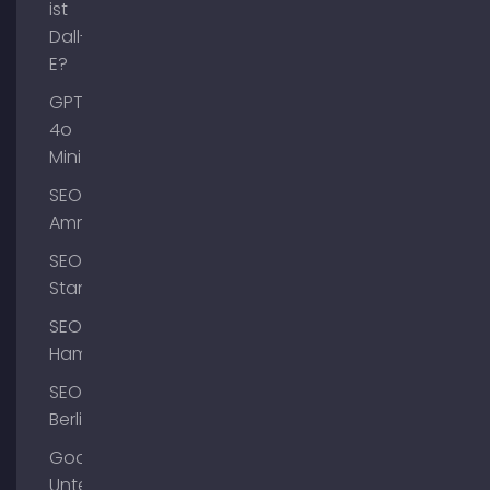
ist
Dall-
E?
GPT-
4o
Mini
SEO
Ammersee
SEO
Starnberg
SEO
Hamburg
SEO
Berlin
Google
Unternehmensprofil