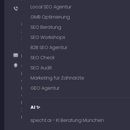
Local SEO Agentur
+49
(0)
GMB Optimierung
89
SEO Beratung
380
SEO Workshops
375
51
B2B SEO Agentur
hallo@timospecht.de
SEO Check
Specht
SEO Audit
Marketing
Marketing für Zahnärzte
GmbH –
Palais am
GEO Agentur
Obelisk
Briennerstr.
AI ✨
29 80333
München
specht.ai - KI Beratung München