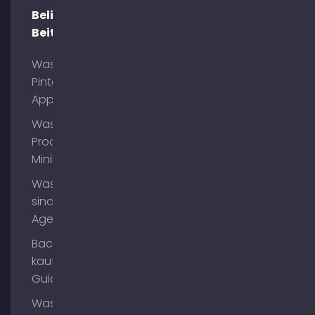
Beliebte
Beiträge
Was ist
Pinterest
App?
Was ist
Process
Mining?
Was
sind AI
Agents?
Backlinks
kaufen
Guide
Was