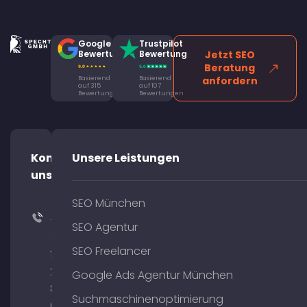
Google
Trustpilot
Bewertung
Bewertung
Jetzt SEO
Beratung
Basierend
Basierend
anfordern
auf 315
auf 107
Bewertungen
Bewertungen
Kontaktiere
Unsere Leistungen
uns!
SEO München
+49
SEO Agentur
(0)
SEO Freelancer
176
204
Google Ads Agentur München
801
Suchmaschinenoptimierung
64