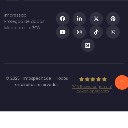
Impressão
Proteção de dados
Mapa do site
GTC
© 2025 Timospecht.de - Todos
os direitos reservados
703
Bewertungen auf
ProvenExpert.com
Specht
Marketing GmbH
- SEO/SEA