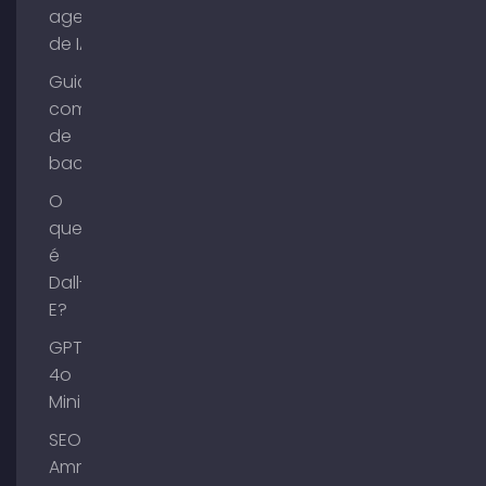
agentes
de IA?
Guia de
compra
de
backlinks
O
que
é
Dall-
E?
GPT-
4o
Mini
SEO
Ammersee