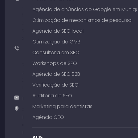
+49
(0)
Agência de anúncios do Google em Muniq
176
Otimização de mecanismos de pesquisa
204
801
Agência de SEO local
64
Otimização do GMB
+49
Consultoria em SEO
(0)
Workshops de SEO
89
380
Agência de SEO B2B
375
Verificação de SEO
51
Auditoria de SEO
hallo@timospecht.de
Marketing para dentistas
Specht
Marketing
Agência GEO
GmbH –
Palais am
AI ✨