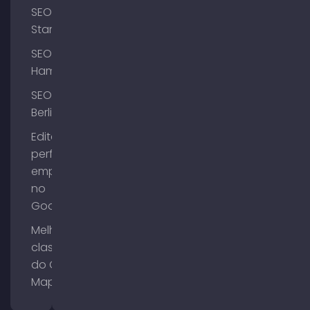
SEO
Starnberg
SEO
Hamburgo
SEO
Berlim
Editar o
perfil da
empresa
no
Google
Melhorar a
classificação
do Google
Maps