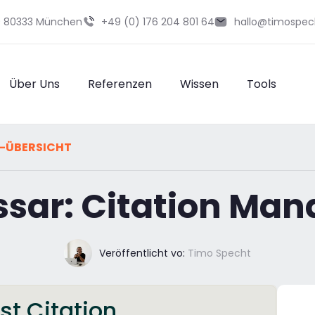
29 80333 München
+49 (0) 176 204 801 64
hallo@timospec
Über Uns
Referenzen
Wissen
Tools
-ÜBERSICHT
ssar: Citation Ma
Veröffentlicht vo:
Timo Specht
st Citation