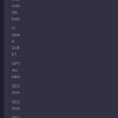
compra
de
backlinks
O
que
é
Dall-
E?
GPT-
4o
Mini
SEO
Ammersee
SEO
Starnberg
SEO