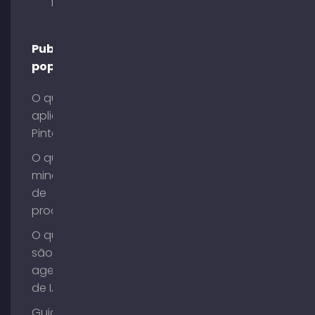
Munique
Publicações
populares
O que é o
aplicativo
Pinterest?
O que é
mineração
de
processos?
O que
são
agentes
de IA?
Guia de