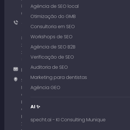
801
Agência de SEO local
64
Otimização do GMB
+49
Consultoria em SEO
(0)
Workshops de SEO
89
380
Agência de SEO B2B
375
Verificação de SEO
51
Auditoria de SEO
hallo@timospecht.de
Marketing para dentistas
Specht
Marketing
Agência GEO
GmbH –
Palais am
AI ✨
Obelisk
Briennerstr.
specht.ai - KI Consulting Munique
29 80333