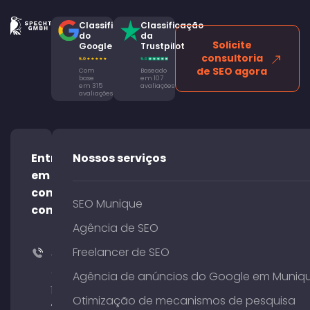
Classificação
Classificação
do
da
Solicite
Google
Trustpilot
consultoria
de SEO agora
Com
Baseado
base
em 107
em 315
avaliações
avaliações
Entre
Nossos serviços
em
contato
SEO Munique
conosco!
Agência de SEO
Freelancer de SEO
+49
(0)
Agência de anúncios do Google em Muniq
176
Otimização de mecanismos de pesquisa
204