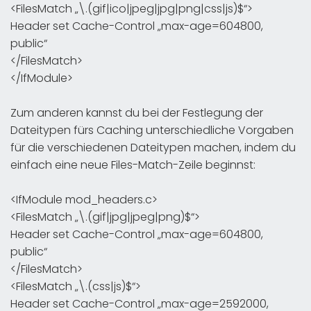
<FilesMatch „\.(gif|ico|jpeg|jpg|png|css|js)$“>
Header set Cache-Control „max-age=604800,
public“
</FilesMatch>
</IfModule>
Zum anderen kannst du bei der Festlegung der
Dateitypen fürs Caching unterschiedliche Vorgaben
für die verschiedenen Dateitypen machen, indem du
einfach eine neue Files-Match-Zeile beginnst:
<IfModule mod_headers.c>
<FilesMatch „\.(gif|jpg|jpeg|png)$“>
Header set Cache-Control „max-age=604800,
public“
</FilesMatch>
<FilesMatch „\.(css|js)$“>
Header set Cache-Control „max-age=2592000,