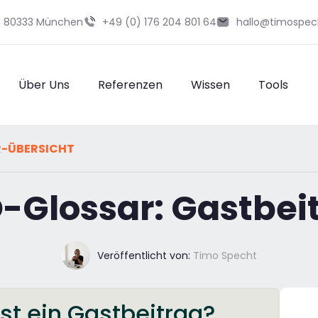
29 80333 München
+49 (0) 176 204 801 64
hallo@timospec
Über Uns
Referenzen
Wissen
Tools
R-ÜBERSICHT
-Glossar: Gastbei
Veröffentlicht von:
Timo Specht
st ein Gastbeitrag?