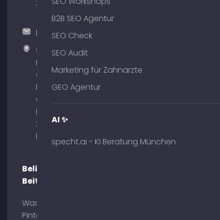
SEO Workshops
375
51
B2B SEO Agentur
hallo@timospecht.de
SEO Check
Specht
SEO Audit
Marketing
Marketing für Zahnärzte
GmbH –
Palais am
GEO Agentur
Obelisk
Briennerstr.
AI ✨
29 80333
München
specht.ai - KI Beratung München
Beliebte
Beiträge
Was ist
Pinterest