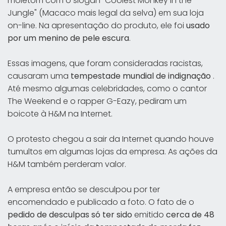
moletom com o slogan "Coolest Monkey in the
Jungle" (Macaco mais legal da selva) em sua loja
on-line. Na apresentação do produto, ele foi
usado
por um menino de pele escura
.
Essas imagens, que foram consideradas racistas,
causaram uma
tempestade mundial de indignação
.
Até mesmo algumas celebridades, como o cantor
The Weekend e o rapper G-Eazy, pediram um
boicote à H&M na Internet.
O protesto chegou a sair da Internet quando houve
tumultos em algumas lojas da empresa. As ações da
H&M também perderam valor.
A empresa então se desculpou por ter
encomendado e publicado a foto. O fato de o
pedido de desculpas só ter sido
emitido
cerca de 48