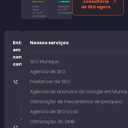
consultoria
de SEO agora
Com
Baseado
base
em 107
em 315
avaliações
avaliações
Entre
Nossos serviços
em
contato
SEO Munique
conosco!
Agência de SEO
Freelancer de SEO
+49
(0)
Agência de anúncios do Google em Muniq
176
Otimização de mecanismos de pesquisa
204
801
Agência de SEO local
64
Otimização do GMB