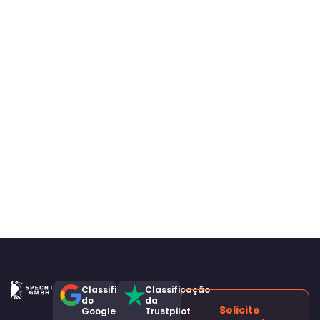
Classificação
Classificação
do
da
Solicite
Google
Trustpilot