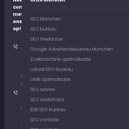
contact
met
SEO München
ons
op!
SEO bureau
SEO freelancer
+49
Google Advertentiebureau München
(0)
Zoekmachine optimalisatie
176
204
Lokaal SEO-bureau
801
GMB optimalisatie
64
SEO advies
+49
SEO workshops
(0)
89
B2B SEO bureau
380
SEO controle
375