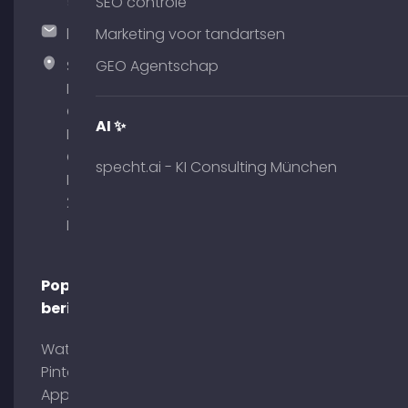
51
SEO controle
hallo@timospecht.de
Marketing voor tandartsen
Specht
GEO Agentschap
Marketing
GmbH –
AI ✨
Palais am
Obelisk
specht.ai - KI Consulting München
Briennerstr.
29 80333
München
Populaire
berichten
Wat is
Pinterest
App?