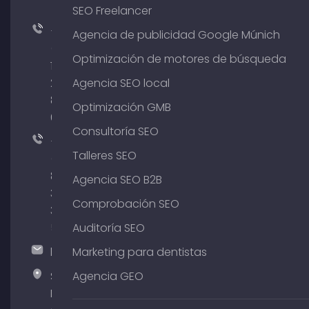
SEO Freelancer
+49
Agencia de publicidad Google Múnich
(0)
Optimización de motores de búsqueda
176
204
Agencia SEO local
801
Optimización GMB
64
Consultoría SEO
+49
Talleres SEO
(0)
89
Agencia SEO B2B
380
Comprobación SEO
375
51
Auditoría SEO
hallo@timospecht.de
Marketing para dentistas
Specht
Agencia GEO
Marketing