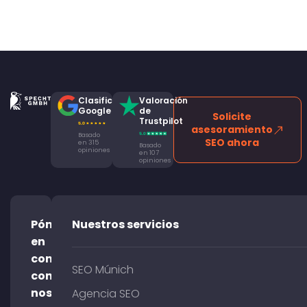
Clasificación
Valoración
Google
de
Solicite
Trustpilot
asesoramiento
Basado
SEO ahora
en 315
Basado
opiniones
en 107
opiniones
Póngase
Nuestros servicios
en
contacto
SEO Múnich
con
nosotros
Agencia SEO