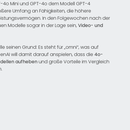
T-4o Mini und GPT-4o dem Modell GPT-4
rößere Umfang an Fähigkeiten, die höhere
 Leistungsvermögen. In den Folgewochen nach der
euen Modelle sogar in der Lage sein,
Video- und
e seinen Grund: Es steht für „omni“, was auf
nAI will damit darauf anspielen, dass die
4o-
odellen aufheben
und große Vorteile im Vergleich
.