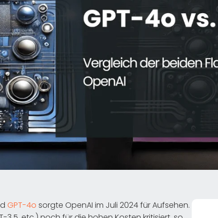
nd
GPT-4o
sorgte OpenAI im Juli 2024 für Aufsehen.
5, etc.) noch für die hohen Kosten kritisiert, so