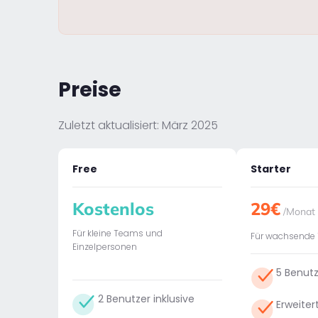
Preise
Zuletzt aktualisiert: März 2025
Free
Starter
Kostenlos
29€
/Monat
Für kleine Teams und
Für wachsende
Einzelpersonen
5 Benutz
2 Benutzer inklusive
Erweiter