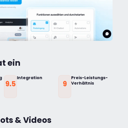
t ein
g
Integration
Preis-Leistungs-
9.5
9
Verhältnis
ots & Videos