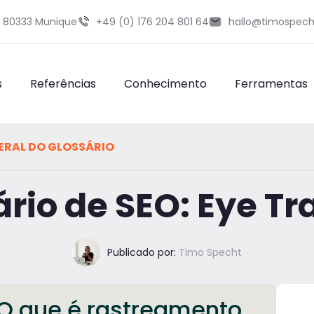
9 80333 Munique
+49 (0) 176 204 801 64
hallo@timospech
s
Referências
Conhecimento
Ferramentas
ERAL DO GLOSSÁRIO
ário de SEO: Eye Tr
Publicado por:
Timo Specht
O que é rastreamento