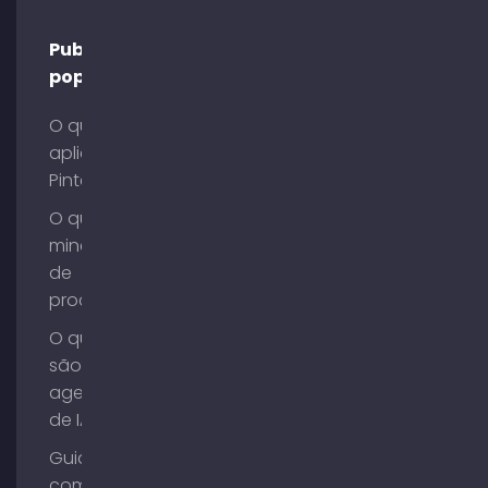
Publicações
populares
O que é o
aplicativo
Pinterest?
O que é
mineração
de
processos?
O que
são
agentes
de IA?
Guia de
compra