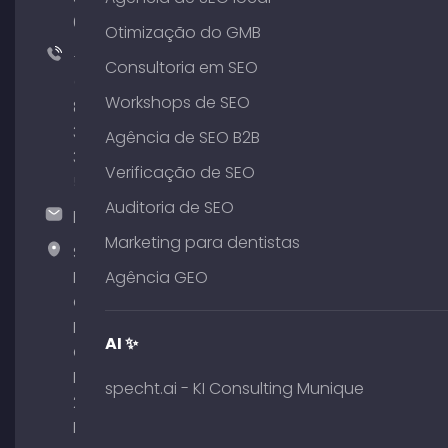
64
Otimização do GMB
+49
Consultoria em SEO
(0)
Workshops de SEO
89
380
Agência de SEO B2B
375
Verificação de SEO
51
Auditoria de SEO
hallo@timospecht.de
Marketing para dentistas
Specht
Marketing
Agência GEO
GmbH –
Palais am
AI ✨
Obelisk
Briennerstr.
specht.ai - KI Consulting Munique
29 80333
Munique