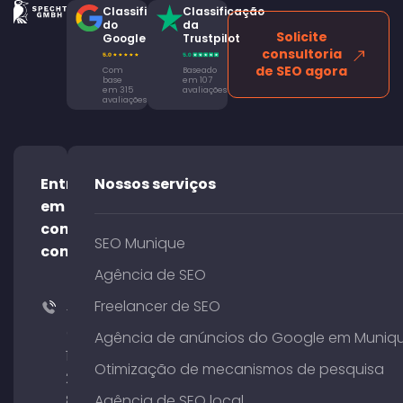
Classificação
Classificação
do
da
Solicite
Google
Trustpilot
consultoria
de SEO agora
Com
Baseado
base
em 107
em 315
avaliações
avaliações
Entre
Nossos serviços
em
contato
SEO Munique
conosco!
Agência de SEO
Freelancer de SEO
+49
(0)
Agência de anúncios do Google em Muniq
176
Otimização de mecanismos de pesquisa
204
801
Agência de SEO local