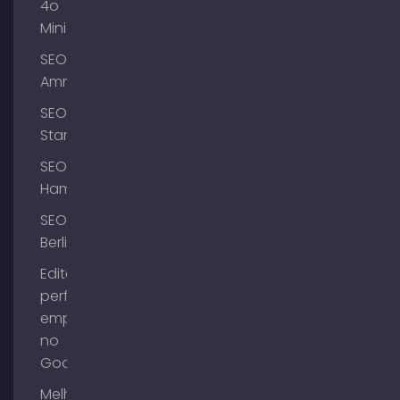
4o
Mini
SEO
Ammersee
SEO
Starnberg
SEO
Hamburgo
SEO
Berlim
Editar o
perfil da
empresa
no
Google
Melhorar a