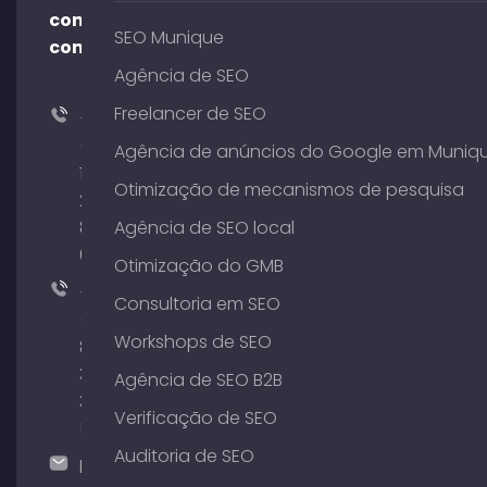
contato
SEO Munique
conosco!
Agência de SEO
Freelancer de SEO
+49
(0)
Agência de anúncios do Google em Muniq
176
Otimização de mecanismos de pesquisa
204
801
Agência de SEO local
64
Otimização do GMB
+49
Consultoria em SEO
(0)
Workshops de SEO
89
380
Agência de SEO B2B
375
Verificação de SEO
51
Auditoria de SEO
hallo@timospecht.de