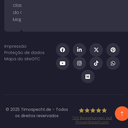
classificação
do Google
Maps
Impressão
Proteção de dados
Mapa do site
GTC
© 2025 Timospecht.de - Todos
os direitos reservados
703
Bewertungen auf
ProvenExpert.com
Specht