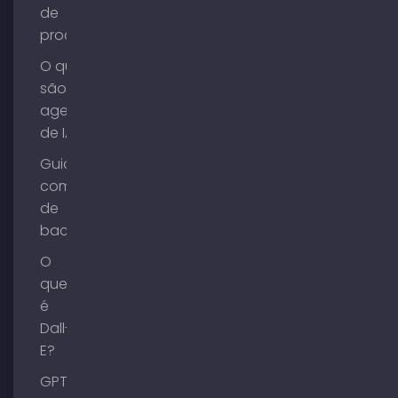
de
processos?
O que
são
agentes
de IA?
Guia de
compra
de
backlinks
O
que
é
Dall-
E?
GPT-