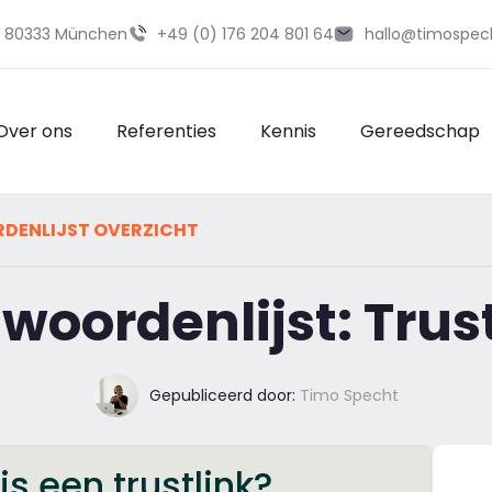
29 80333 München
+49 (0) 176 204 801 64
hallo@timospec
Over ons
Referenties
Kennis
Gereedschap
DENLIJST OVERZICHT
woordenlijst: Trus
Gepubliceerd door:
Timo Specht
s een trustlink?