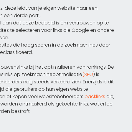
w.z. deze leidt van je eigen website naar een
 een derde partij.
al aan dat deze bedoeld is om vertrouwen op te
ites te selecteren voor links die Google en andere
wen.
bsites die hoog scoren in de zoekmachines door
classificeerd.
rouwenslinks bij het optimaliseren van rankings. De
nslinks op zoekmachineoptimalisatie
(SEO
) is
eerders nog steeds verkeerd zien: Enerzijds is dit
tijd die gebruikers op hun eigen website
en of kopen veel websitebeheerders
backlinks
die,
l worden ontmaskerd als gekochte links, wat ertoe
rden bestraft.