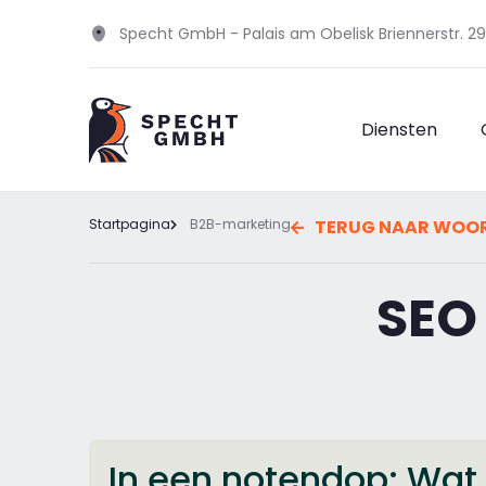
Specht GmbH - Palais am Obelisk Briennerstr. 
Diensten
Startpagina
B2B-marketing
TERUG NAAR WOOR
SEO 
In een notendop: Wat i