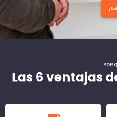
¡So
POR 
Las 6 ventajas d