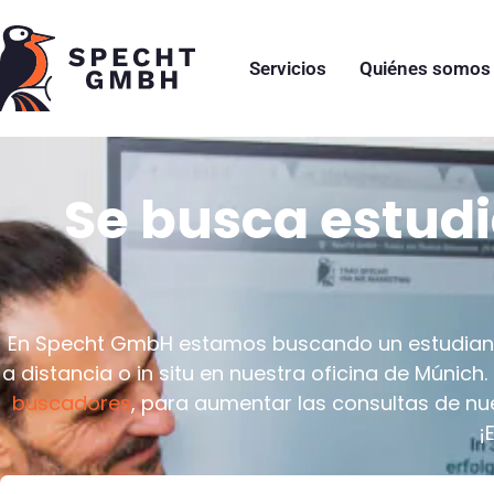
Servicios
Quiénes somos
Se busca estudi
En Specht GmbH estamos buscando un estudiante
a distancia o in situ en nuestra oficina de Múnic
buscadores
, para aumentar las consultas de nue
¡