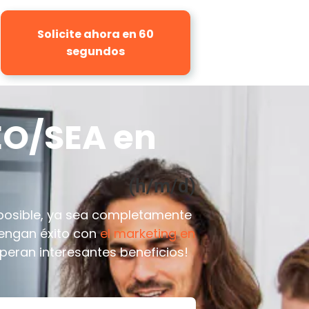
Solicite ahora en 60
segundos
EO/SEA en
(h/m/d)
posible, ya sea completamente
tengan éxito con
el marketing en
speran interesantes beneficios!