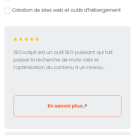
Création de sites web et outils d'hébergement
SECockpit est un outil SEO puissant qui fait
passer la recherche de mots-clés et
l'optimisation du contenu à un niveau
supérieur. Dans notre test, nous jetons un
coup d'œil sur les fonctions, la tarification et
les avantages de cet outil innovant pour les
spécialistes du marketing numérique et du
référencement.
En savoir plus