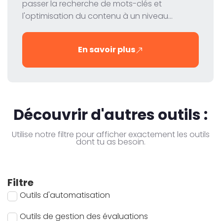
passer la recherche de mots-clés et
l'optimisation du contenu à un niveau
supérieur. Dans notre test, nous jetons un
coup d'œil sur les fonctions, la tarification et
En savoir plus
les avantages de cet outil innovant pour les
spécialistes du marketing numérique et du
référencement.
Découvrir d'autres outils :
Utilise notre filtre pour afficher exactement les outils
dont tu as besoin.
Filtre
Outils d'automatisation
Outils de gestion des évaluations