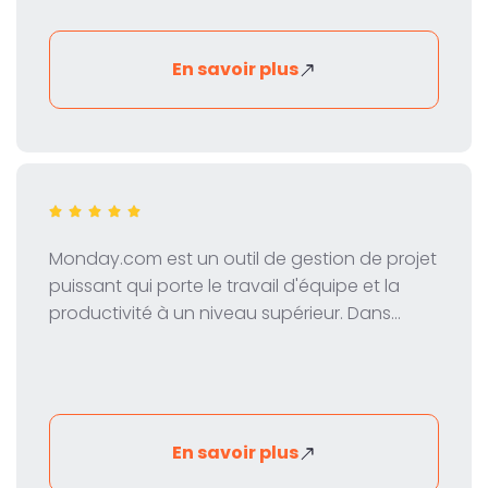
ClickUp afin de t'aider à décider s'il s'agit du
bon outil pour ton équipe.
En savoir plus
Monday.com est un outil de gestion de projet
puissant qui porte le travail d'équipe et la
productivité à un niveau supérieur. Dans
cette revue, nous examinons de près les
fonctionnalités, la tarification et les
avantages de Monday.com pour t'aider à
décider s'il s'agit du bon outil pour ton
entreprise.
En savoir plus