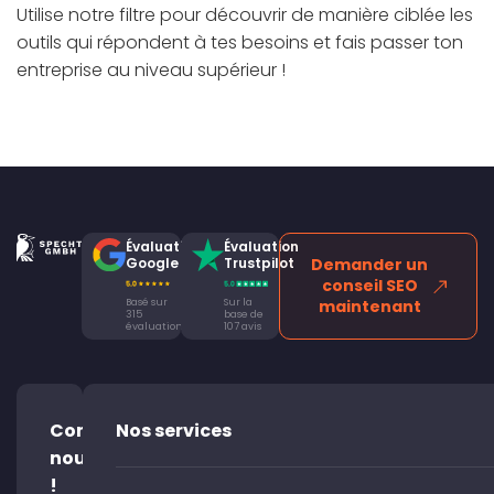
Utilise notre filtre pour découvrir de manière ciblée les
outils qui répondent à tes besoins et fais passer ton
entreprise au niveau supérieur !
Évaluation
Évaluation
Google
Trustpilot
Demander un
conseil SEO
Basé sur
Sur la
maintenant
315
base de
évaluations
107 avis
Contacte-
Nos services
nous
!