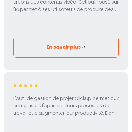
créons des contenus vidéo. Cet outil basé sur
l'IA permet à ses utilisateurs de produire des
vidéos professionnelles avec des avatars
virtuels - rapidement, facilement et à moindre
coût. Dans cette revue, nous examinons de
près les fonctions, la tarification et les
avantages de HeyGen.
En savoir plus
L'outil de gestion de projet ClickUp permet aux
entreprises d'optimiser leurs processus de
travail et d'augmenter leur productivité. Dans
notre test, nous jetons un coup d'œil sur les
fonctions, la tarification et les avantages de