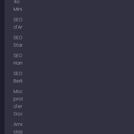
4o
Mini
SEO Lac
d'Ammer
SEO
Starnberg
SEO
Hambourg
SEO
Berlin
Modifier le
profil
d'entreprise
Google
Améliorer le
classement