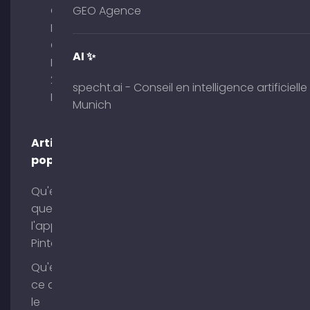
GmbH –
GEO Agence
Palais am
Obelisk
AI ✨
Briennerstr.
29 80333
specht.ai - Conseil en intelligence artificielle
Munich
Munich
Articles
populaires
Qu'est-ce
que
l'application
Pinterest ?
Qu'est-
ce que
le