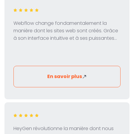
Webflow change fondamentalement la
manière dont les sites web sont créés. Grâce
à son interface intuitive et à ses puissantes
fonctionnalités, il permet aux concepteurs et
aux développeurs de créer des sites web
professionnels sans programmation. Dans
cette revue, nous examinons de près les
fonctions, la tarification et les avantages de
En savoir plus
Webflow.
HeyGen révolutionne la manière dont nous