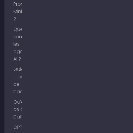
Process
Mining
?
Que
sont
les
agents
AI ?
Guide
d'achat
de
backlinks
Qu'est-
ce que
Dall-E ?
GPT-