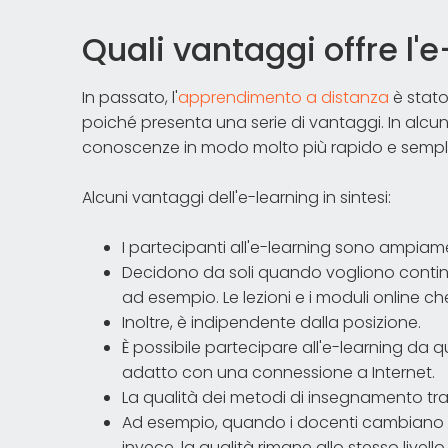
Quali vantaggi offre l'
In passato, l'
apprendimento a distanza
è stato
poiché presenta una serie di vantaggi. In alcuni
conoscenze in modo molto più rapido e semplice
Alcuni vantaggi dell'e-learning in sintesi:
I partecipanti all'e-learning sono ampiame
Decidono da soli quando vogliono continu
ad esempio. Le lezioni e i moduli online c
Inoltre, è indipendente dalla posizione.
È possibile partecipare all'e-learning da q
adatto con una connessione a Internet.
La qualità dei metodi di insegnamento trad
Ad esempio, quando i docenti cambiano o 
invece, la qualità rimane allo stesso livello.