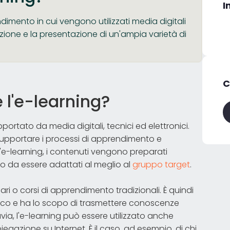
I
dimento in cui vengono utilizzati media digitali
ibuzione e la presentazione di un'ampia varietà di
C
l'e-learning?
ortato da media digitali, tecnici ed elettronici.
r supportare i processi di apprendimento e
 l'e-learning, i contenuti vengono preparati
 da essere adattati al meglio al
gruppo target
.
inari o corsi di apprendimento tradizionali. È quindi
ico e ha lo scopo di trasmettere conoscenze
via, l'e-learning può essere utilizzato anche
azione su Internet. È il caso, ad esempio, di chi