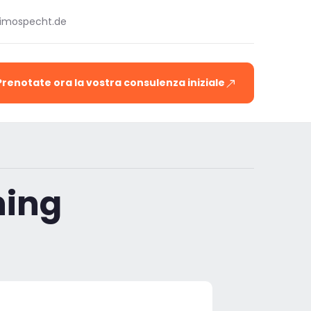
timospecht.de
Prenotate ora la vostra consulenza iniziale
ning