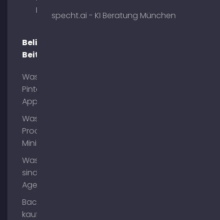
München
specht.ai - KI Beratung München
Beliebte
Beiträge
Was ist
Pinterest
App?
Was ist
Process
Mining?
Was
sind AI
Agents?
Backlinks
kaufen