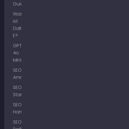
Guide
Was
ist
Dall-
E?
GPT-
4o
Mini
SEO
Ammersee
SEO
Starnberg
SEO
Hamburg
SEO