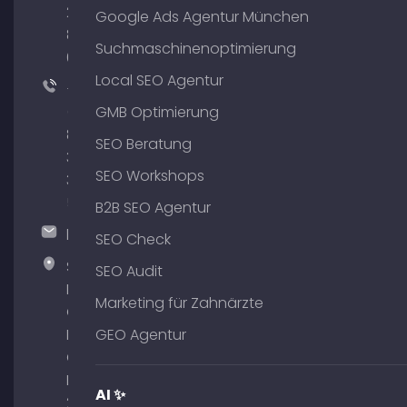
204
Google Ads Agentur München
801
Suchmaschinenoptimierung
64
Local SEO Agentur
+49
(0)
GMB Optimierung
89
SEO Beratung
380
SEO Workshops
375
51
B2B SEO Agentur
hallo@timospecht.de
SEO Check
Specht
SEO Audit
Marketing
Marketing für Zahnärzte
GmbH –
Palais am
GEO Agentur
Obelisk
Briennerstr.
AI ✨
29 80333