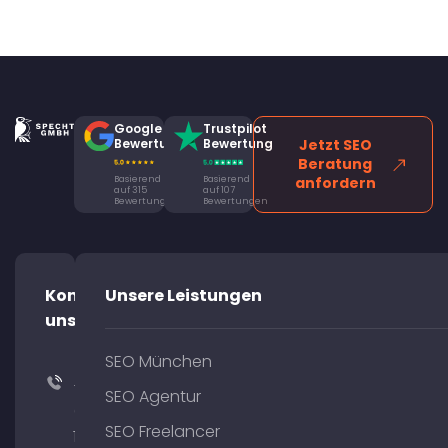
Google
Trustpilot
Bewertung
Bewertung
Jetzt SEO
Beratung
Basierend
Basierend
anfordern
auf 315
auf 107
Bewertungen
Bewertungen
Kontaktiere
Unsere Leistungen
uns!
SEO München
+49
SEO Agentur
(0)
SEO Freelancer
176