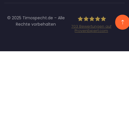
© 2025 Timospecht.de – Alle
Rechte vorbehalten
703
Bewertungen auf
ProvenExpert.com
Specht
Marketing GmbH
- SEO/SEA
Agentur
München