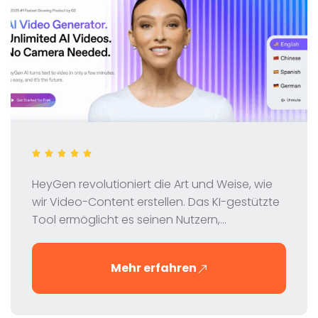
HeyGen revolutioniert die Art und Weise, wie
wir Video-Content erstellen. Das KI-gestützte
Tool ermöglicht es seinen Nutzern,
professionelle Videos mit virtuellen Avataren
zu produzieren – schnell, einfach und
Mehr erfahren
kostengünstig. In dieser Review werfen wir
einen genauen Blick auf Funktionen,
Preisgestaltung und Vorteile von HeyGen.