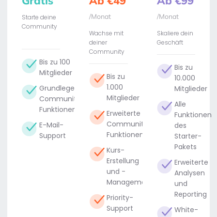
Gratis
Ab €49
Ab €99
/Monat
/Monat
Starte deine
Community
Wachse mit
Skaliere dein
deiner
Geschäft
Community
Bis zu 100
Bis zu
Mitglieder
Bis zu
10.000
1.000
Grundlegende
Mitglieder
Mitglieder
Community-
Alle
Funktionen
Erweiterte
Funktionen
Community-
E-Mail-
des
Funktionen
Support
Starter-
Pakets
Kurs-
Erstellung
Erweiterte
und -
Analysen
Management
und
Reporting
Priority-
Support
White-