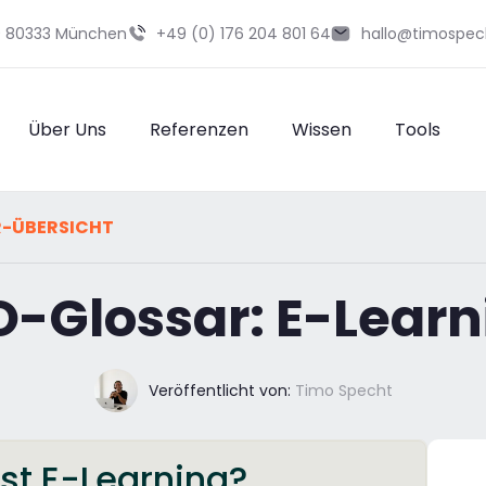
29 80333 München
+49 (0) 176 204 801 64
hallo@timospec
Über Uns
Referenzen
Wissen
Tools
R-ÜBERSICHT
O-Glossar: E-Learn
Veröffentlicht von:
Timo Specht
st E-Learning?