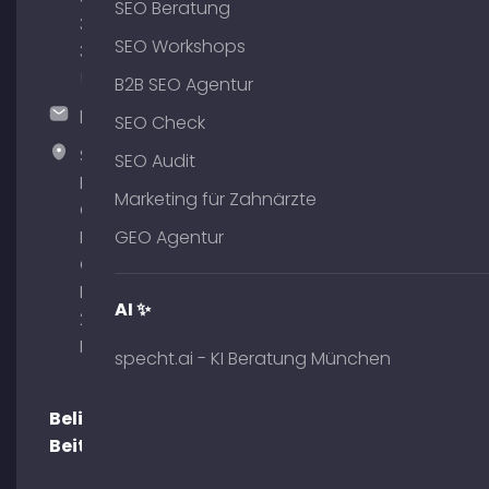
SEO Beratung
380
SEO Workshops
375
51
B2B SEO Agentur
hallo@timospecht.de
SEO Check
Specht
SEO Audit
Marketing
Marketing für Zahnärzte
GmbH –
Palais am
GEO Agentur
Obelisk
Briennerstr.
AI ✨
29 80333
München
specht.ai - KI Beratung München
Beliebte
Beiträge