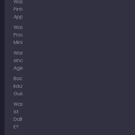
Was ist
Pinterest
App?
Was ist
Process
Mining?
Was
sind AI
Agents?
Backlinks
kaufen
Guide
Was
ist
Dall-
E?