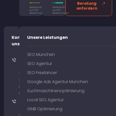
Beratung
Basierend
Basierend
anfordern
auf 315
auf 107
Bewertungen
Bewertungen
Kontaktiere
Unsere Leistungen
uns!
SEO München
+49
SEO Agentur
(0)
SEO Freelancer
176
204
Google Ads Agentur München
801
Suchmaschinenoptimierung
64
Local SEO Agentur
+49
(0)
GMB Optimierung
89