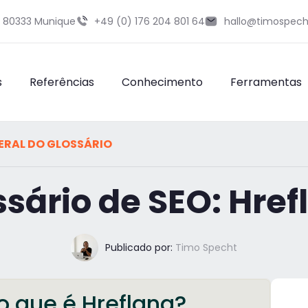
9 80333 Munique
+49 (0) 176 204 801 64
hallo@timospech
s
Referências
Conhecimento
Ferramentas
ERAL DO GLOSSÁRIO
ssário de SEO: Href
Publicado por:
Timo Specht
o que é Hreflang?