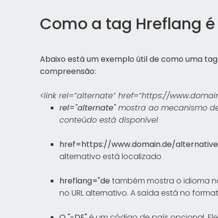
Como a tag Hreflang é
Abaixo está um exemplo útil de como uma tag hr
compreensão:
<link rel=“alternate“ href=“https://www.domai
rel="alternate"
mostra ao mecanismo de 
conteúdo está disponível
href=https://www.domain.de/alternative
alternativo está localizado
hreflang="de
também mostra o idioma no 
no URL alternativo. A saída está no format
O "-DE"
é um código de país opcional. El