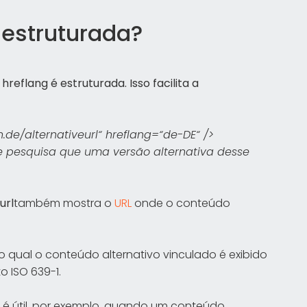
 estruturada?
eflang é estruturada. Isso facilita a
n.de/alternativeurl“ hreflang=“de-DE“ />
pesquisa que uma versão alternativa desse
url
também mostra o
URL
onde o conteúdo
qual o conteúdo alternativo vinculado é exibido
o ISO 639-1.
e é útil, por exemplo, quando um conteúdo