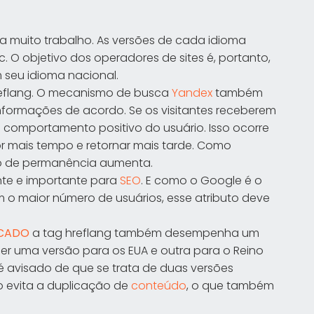
ica muito trabalho. As versões de cada idioma
. O objetivo dos operadores de sites é, portanto,
 seu idioma nacional.
Hreflang. O mecanismo de busca
Yandex
também
informações de acordo. Se os visitantes receberem
m comportamento positivo do usuário. Isso ocorre
 mais tempo e retornar mais tarde. Como
o de permanência aumenta.
ante e importante para
SEO
. E como o Google é o
o maior número de usuários, esse atributo deve
ICADO
a tag hreflang também desempenha um
cer uma versão para os EUA e outra para o Reino
é avisado de que se trata de duas versões
o evita a duplicação de
conteúdo
, o que também