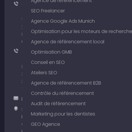
Agence de référencement
+49
SEO Freelancer
(0)
176
Agence Google Ads Munich
204
Optimisation pour les moteurs de recherch
801
64
Agence de référencement local
+49
Optimisation GMB
(0)
Conseil en SEO
89
Ateliers SEO
380
375
Agence de référencement B2B
51
Contrôle du référencement
hallo@timospecht.de
Audit de référencement
Specht
Marketing pour les dentistes
Marketing
GmbH –
GEO Agence
Palais am