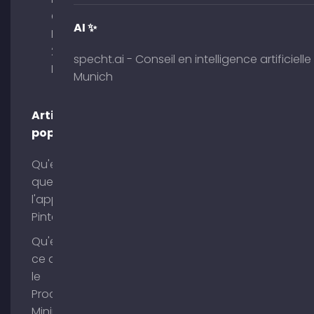
Obelisk
AI ✨
Briennerstr.
29 80333
specht.ai - Conseil en intelligence artificielle
Munich
Munich
Articles
populaires
Qu'est-ce
que
l'application
Pinterest ?
Qu'est-
ce que
le
Process
Mining