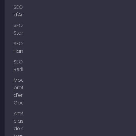
SEO Lac
d'Ammer
SEO
Starnberg
SEO
Hambourg
SEO
Berlin
Modifier le
profil
d'entreprise
Google
Améliorer le
classement
de Google