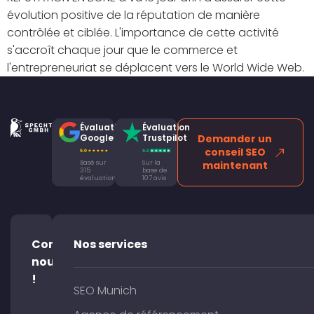
évolution positive de la réputation de manière
contrôlée et ciblée. L'importance de cette activité
s'accroît chaque jour que le commerce et
l'entrepreneuriat se déplacent vers le World Wide Web.
Évaluation
Évaluation
Google
Trustpilot
Demander un
conseil SEO
Basé sur
Sur la
maintenant
315
base de
évaluations
107 avis
Contacte-
Nos services
nous
!
SEO Munich