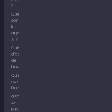
?
Que
sont
les
agents
AI ?
Guide
d'achat
de
backlinks
Qu'est-
ce que
Dall-E ?
GPT-
4o
Mini