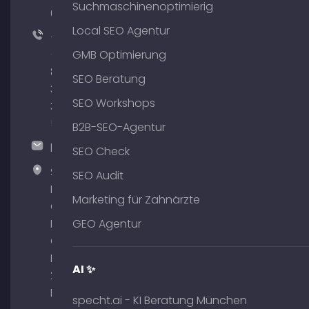
Suchmaschinenoptimierig
64
Local SEO Agentur
+49
(0)
GMB Optimierung
89
SEO Beratung
380
SEO Workshops
375
51
B2B-SEO-Agentur
hallo@timospecht.de
SEO Check
Specht
SEO Audit
Marketing
Marketing für Zahnärzte
GmbH –
Palais am
GEO Agentur
Obelisk
Briennerstr.
AI ✨
29 80333
München
specht.ai - KI Beratung München