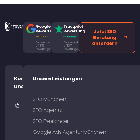
Google
Trustpilot
Bewertung
Bewertung
Jetzt SEO
Beratung
Basierend
Basierend
anfordern
uf 315
uf 107
Bewärtige
Bewärtige
Kontaktiere
Unsere Leistungen
uns!
SEO München
+49
SEO Agentur
(0)
SEO Freelancer
176
204
Google Ads Agentur München
801