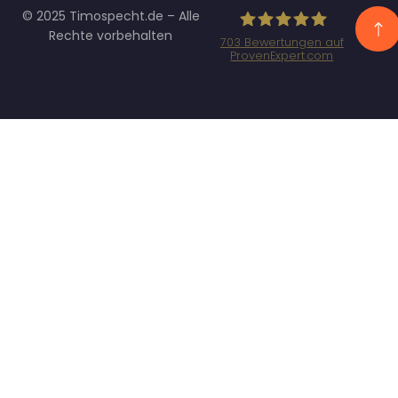
© 2025 Timospecht.de – Alle
Rechte vorbehalten
703
Bewertungen auf
ProvenExpert.com
Specht
Marketing GmbH
- SEO/SEA
Agentur
München