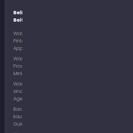
Beliebte
Beiträge
Was ist
Pinterest
App?
Was ist
Process
Mining?
Was
sind AI
Agents?
Backlinks
kaufen
Guide