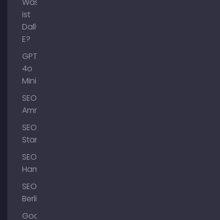
Was
ist
Dall-
E?
GPT-
4o
Mini
SEO
Ammersee
SEO
Starnberg
SEO
Hamburg
SEO
Berlin
Google