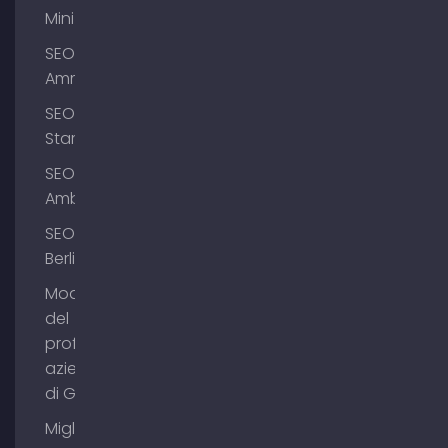
Mini
SEO
Ammersee
SEO
Starnberg
SEO
Amburgo
SEO
Berlino
Modifica
del
profilo
aziendale
di Google
Migliorare il