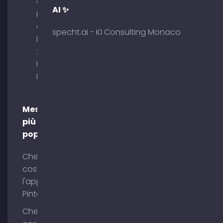
GmbH –
AI ✨
Palais am
Obelisk
specht.ai - KI Consulting Monaco
Briennerstr.
29 80333
Monaco di
Baviera
Messaggi
più
popolari
Che
cos'è
l'app
Pinterest?
Che