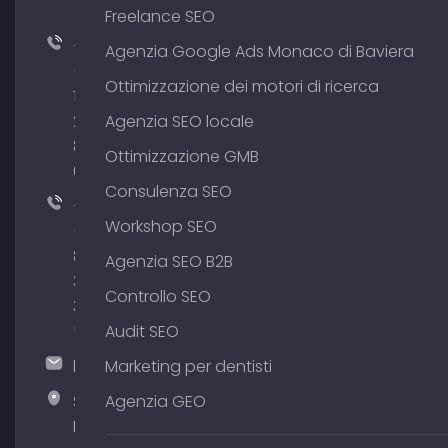
Freelance SEO
+49
Agenzia Google Ads Monaco di Baviera
(0)
Ottimizzazione dei motori di ricerca
176
204
Agenzia SEO locale
801
Ottimizzazione GMB
64
Consulenza SEO
+49
Workshop SEO
(0)
89
Agenzia SEO B2B
380
Controllo SEO
375
51
Audit SEO
hallo@timospecht.de
Marketing per dentisti
Specht
Agenzia GEO
Marketing