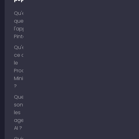
Qu'est-ce
que
l'application
Pinterest ?
Qu'est-
ce que
le
Process
Mining
?
Que
sont
les
agents
AI ?
Guide