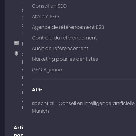
(0)
Conseil en SEO
89
Ateliers SEO
380
375
Agence de référencement B2B
51
Contrôle du référencement
hallo@timospecht.de
Audit de référencement
Specht
Marketing pour les dentistes
Marketing
GmbH –
GEO Agence
Palais am
Obelisk
AI ✨
Briennerstr.
29 80333
specht.ai - Conseil en intelligence artificielle
Munich
Munich
Articles
populaires