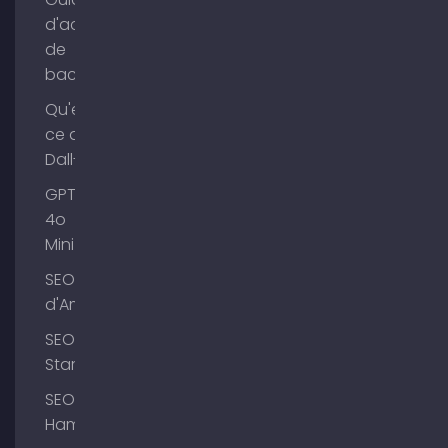
d'achat
de
backlinks
Qu'est-
ce que
Dall-E ?
GPT-
4o
Mini
SEO Lac
d'Ammer
SEO
Starnberg
SEO
Hambourg