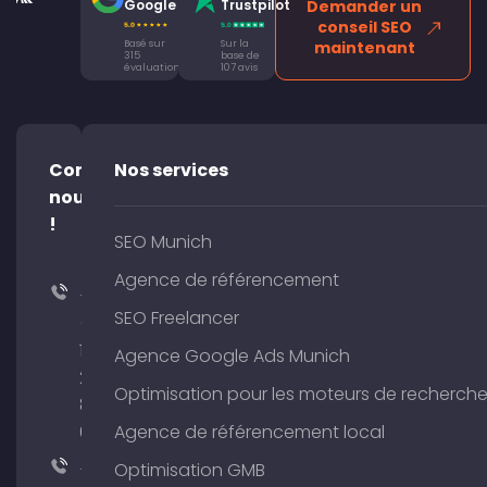
Google
Trustpilot
Demander un
conseil SEO
Basé sur
Sur la
maintenant
315
base de
évaluations
107 avis
Contacte-
Nos services
nous
!
SEO Munich
Agence de référencement
+49
SEO Freelancer
(0)
176
Agence Google Ads Munich
204
Optimisation pour les moteurs de recherch
801
64
Agence de référencement local
+49
Optimisation GMB