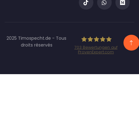
2025 Timospecht.de - Tous
droits réservés
703
Bewertungen auf
ProvenExpert.com
Specht Marketing
GmbH - SEO/SEA
Agentur
München