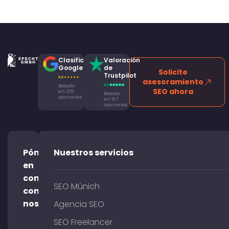
Clasificación
Valoración
Google
de
Solicite
Trustpilot
asesoramiento
Basado
SEO ahora
en 315
Basado
opiniones
en 107
opiniones
Póngase
Nuestros servicios
en
contacto
SEO Múnich
con
nosotros
Agencia SEO
SEO Freelancer