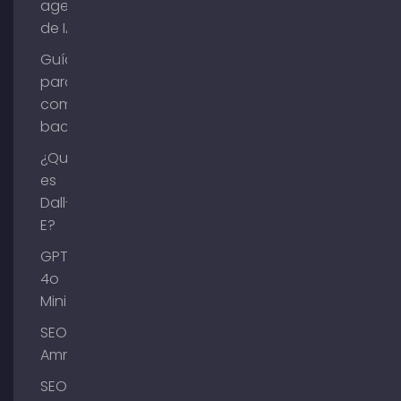
agentes
de IA?
Guía
para
comprar
backlinks
¿Qué
es
Dall-
E?
GPT-
4o
Mini
SEO
Ammersee
SEO