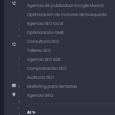
+49
Agencia de publicidad Google Múnich
(0)
Optimización de motores de búsqueda
176
204
Agencia SEO local
801
Optimización GMB
64
Consultoría SEO
+49
Talleres SEO
(0)
89
Agencia SEO B2B
380
Comprobación SEO
375
51
Auditoría SEO
hallo@timospecht.de
Marketing para dentistas
Specht
Agencia GEO
Marketing
GmbH –
AI ✨
Palais am