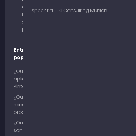
Obelisk
specht.ai - KI Consulting Múnich
Briennerstr.
29 80333
Múnich
Entradas
populares
¿Qué es la
aplicación
Pinterest?
¿Qué es la
minería de
procesos?
¿Qué
son los