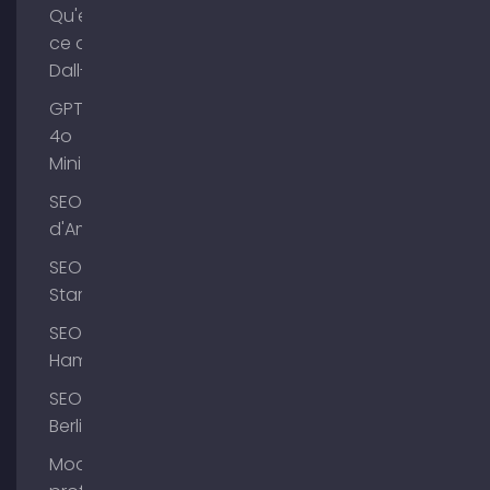
Qu'est-
ce que
Dall-E ?
GPT-
4o
Mini
SEO Lac
d'Ammer
SEO
Starnberg
SEO
Hambourg
SEO
Berlin
Modifier le