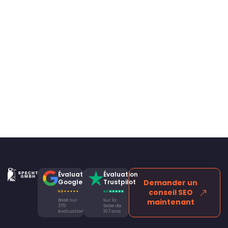
Évaluation
Évaluation
Google
Trustpilot
Demander un
conseil SEO
Basé sur
Sur la
maintenant
315
base de
évaluations
107 avis