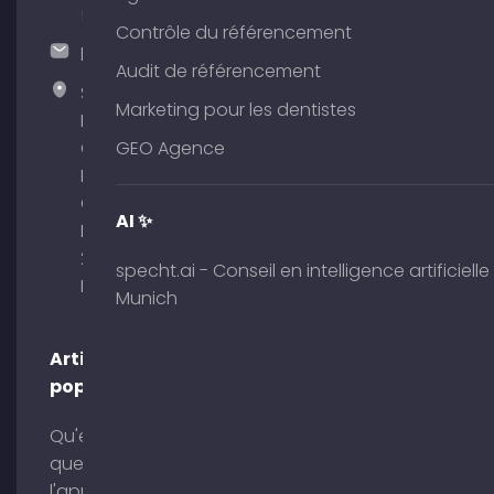
51
Contrôle du référencement
hallo@timospecht.de
Audit de référencement
Specht
Marketing pour les dentistes
Marketing
GmbH –
GEO Agence
Palais am
Obelisk
AI ✨
Briennerstr.
29 80333
specht.ai - Conseil en intelligence artificielle
Munich
Munich
Articles
populaires
Qu'est-ce
que
l'application