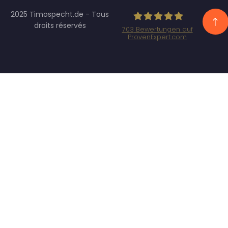
2025 Timospecht.de - Tous
droits réservés
703
Bewertungen auf
ProvenExpert.com
Specht Marketing
GmbH - SEO/SEA
Agentur
München