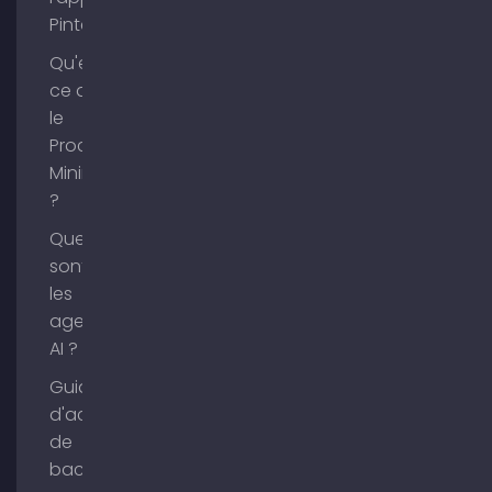
Pinterest ?
Qu'est-
ce que
le
Process
Mining
?
Que
sont
les
agents
AI ?
Guide
d'achat
de
backlinks