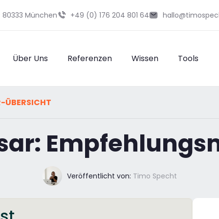
29 80333 München
+49 (0) 176 204 801 64
hallo@timospec
Über Uns
Referenzen
Wissen
Tools
R-ÜBERSICHT
sar: Empfehlungs
Veröffentlicht von:
Timo Specht
st