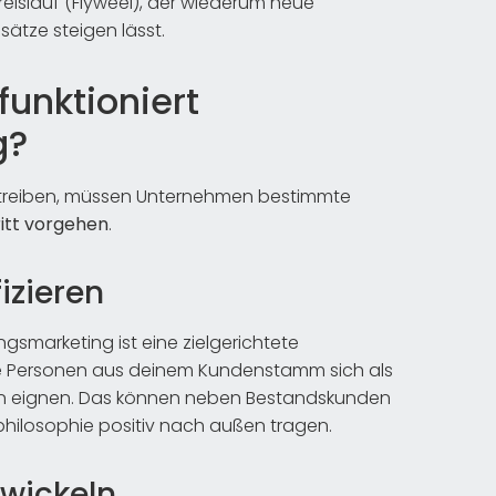
Kreislauf (Flyweel), der wiederum neue
ätze steigen lässt.
unktioniert
g?
etreiben, müssen Unternehmen bestimmte
ritt vorgehen
.
izieren
gsmarketing ist eine zielgerichtete
e Personen aus deinem Kundenstamm sich als
en eignen. Das können neben Bestandskunden
philosophie positiv nach außen tragen.
wickeln