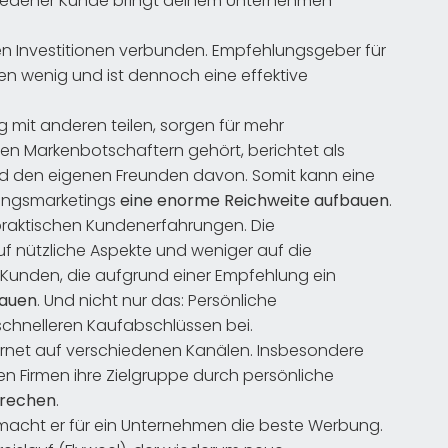
friedener Kunde bringt deinem Unternehmen
n Investitionen verbunden. Empfehlungsgeber für
en wenig und ist dennoch eine effektive
 mit anderen teilen, sorgen für mehr
 Markenbotschaftern gehört, berichtet als
d den eigenen Freunden davon. Somit kann eine
lungsmarketings
eine enorme Reichweite aufbauen
.
praktischen Kundenerfahrungen. Die
 nützliche Aspekte und weniger auf die
s Kunden, die aufgrund einer Empfehlung ein
hauen
. Und nicht nur das: Persönliche
chnelleren Kaufabschlüssen bei.
ernet auf verschiedenen Kanälen. Insbesondere
n Firmen ihre Zielgruppe durch persönliche
prechen
.
macht er für ein Unternehmen die beste Werbung.