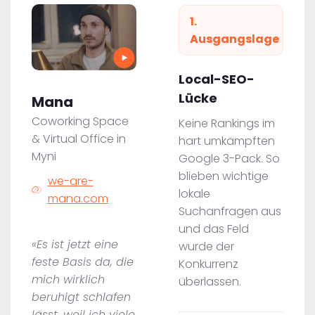
1.
Ausgangslage
Local-SEO-
Lücke
Mana
Coworking Space
Keine Rankings im
& Virtual Office in
hart umkämpften
Myni
Google 3-Pack. So
blieben wichtige
we-are-
lokale
mana.com
Suchanfragen aus
und das Feld
«Es ist jetzt eine
wurde der
feste Basis da, die
Konkurrenz
mich wirklich
überlassen.
beruhigt schlafen
lässt, weil ich viele