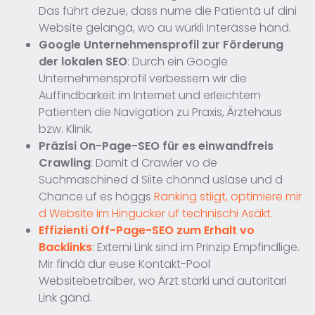
Das führt dezue, dass nume die Patientä uf dini
Website gelangä, wo au würkli Interässe händ.
Google Unternehmensprofil zur Förderung
der lokalen SEO
: Durch ein Google
Unternehmensprofil verbessern wir die
Auffindbarkeit im Internet und erleichtern
Patienten die Navigation zu Praxis, Ärztehaus
bzw. Klinik.
Präzisi On-Page-SEO für es einwandfreis
Crawling
: Damit d Crawler vo de
Suchmaschined d Siite chönnd usläse und d
Chance uf es höggs
Ranking stiigt, optimiere mir
d Website im Hingucker uf technischi Asäkt.
Effizienti Off-Page-SEO zum Erhalt vo
Backlinks
: Externi Link sind im Prinzip Empfindlige.
Mir findä dur euse Kontakt-Pool
Websitebeträiber, wo Ärzt starki und autoritari
Link gänd.