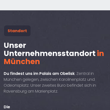
Standort
Unser
Unternehmensstandort
in
München
Du findest uns im Palais am Obelisk
. Zentral in
München gelegen, zwischen Karolinenplatz und
Odeonsplatz. Unser zweites Büro befindet sich in
Ravensburg am Marienplatz.
Die