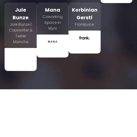
Jule
Mana
Korbinian
Bunze
Coworking
Gerstl
Space in
Jule Bunze |
Frankjuice
Myni
Copywriter &
Texter
Münche