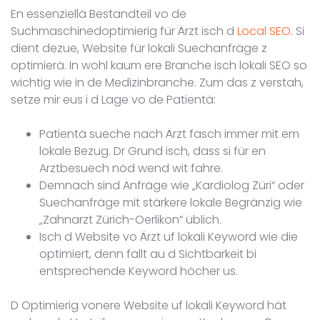
En essenziellä Bestandteil vo de
Suchmaschinedoptimierig für Ärzt isch d
Local SEO
. Si
dient dezue, Website für lokali Suechanfräge z
optimierä. In wohl kaum ere Branche isch lokali SEO so
wichtig wie in de Medizinbranche. Zum das z verstah,
setze mir eus i d Lage vo de Patientä:
Patientä sueche nach Ärzt fasch immer mit em
lokale Bezug. Dr Grund isch, dass si für en
Arztbesuech nöd wend wit fahre.
Demnach sind Anfräge wie „Kardiolog Züri“ oder
Suechanfräge mit stärkere lokale Begränzig wie
„Zahnarzt Zürich-Oerlikon“ üblich.
Isch d Website vo Ärzt uf lokali Keyword wie die
optimiert, denn fallt au d Sichtbarkeit bi
entsprechende Keyword höcher us.
D Optimierig vonere Website uf lokali Keyword hät