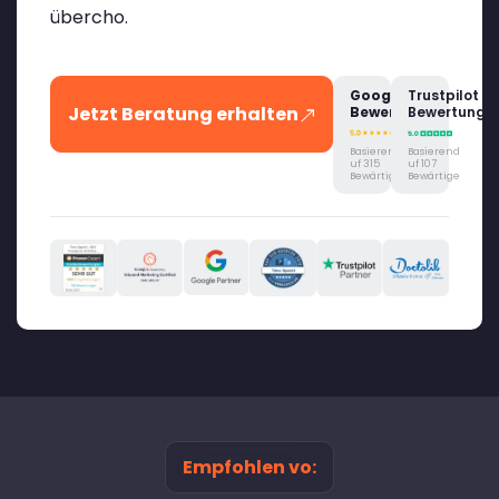
übercho.
Google
Trustpilot
Jetzt Beratung erhalten
Bewertung
Bewertung
Basierend
Basierend
uf 315
uf 107
Bewärtige
Bewärtige
Empfohlen vo: