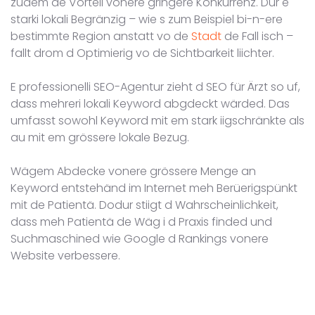
zudem de Vorteil vonere gringere Konkurrenz. Dur e
starki lokali Begränzig – wie s zum Beispiel bi-n-ere
bestimmte Region anstatt vo de
Stadt
de Fall isch –
fallt drom d Optimierig vo de Sichtbarkeit liichter.
E professionelli SEO-Agentur zieht d SEO für Ärzt so uf,
dass mehreri lokali Keyword abgdeckt wärded. Das
umfasst sowohl Keyword mit em stark iigschränkte als
au mit em grössere lokale Bezug.
Wägem Abdecke vonere grössere Menge an
Keyword entstehänd im Internet meh Berüerigspünkt
mit de Patientä. Dodur stiigt d Wahrscheinlichkeit,
dass meh Patientä de Wäg i d Praxis finded und
Suchmaschined wie Google d Rankings vonere
Website verbessere.