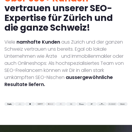
vertrauen unserer SEO-
Expertise für Zürich und
die ganze Schweiz!
Viele
namhafte Kunden
aus Zürich und der ganzen
Schweiz vertrauen uns bereits. Egal ob lokale
Unternehmen wie Ärzte und Immobilienmakler oder
auch Onlineshops: Als hochspezialisiertes Team von
SEO-Freelancern können wir Dir in allen stark
umkämpften SEO-Nischen
aussergewöhnliche
Resultate liefern.