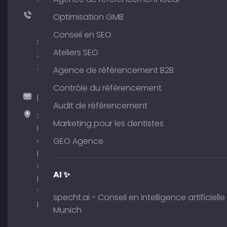
+49
Optimisation GMB
(0)
Conseil en SEO
89
Ateliers SEO
380
375
Agence de référencement B2B
51
Contrôle du référencement
hallo@timospecht.de
Audit de référencement
Specht
Marketing pour les dentistes
Marketing
GmbH –
GEO Agence
Palais am
Obelisk
AI ✨
Briennerstr.
29 80333
specht.ai - Conseil en intelligence artificielle
Munich
Munich