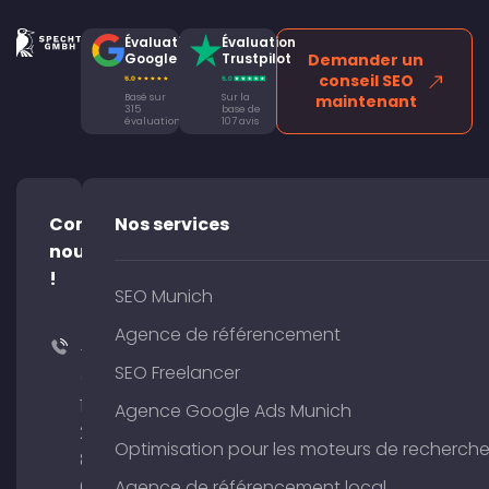
Évaluation
Évaluation
Google
Trustpilot
Demander un
conseil SEO
Basé sur
Sur la
maintenant
315
base de
évaluations
107 avis
Contacte-
Nos services
nous
!
SEO Munich
Agence de référencement
+49
SEO Freelancer
(0)
176
Agence Google Ads Munich
204
Optimisation pour les moteurs de recherch
801
64
Agence de référencement local