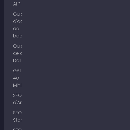
AI ?
Guide
d'achat
de
backlinks
Qu'est-
ce que
Dall-E ?
GPT-
4o
Mini
SEO Lac
d'Ammer
SEO
Starnberg