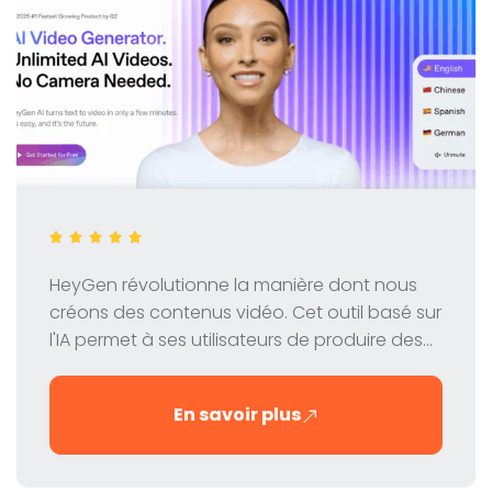
HeyGen révolutionne la manière dont nous
créons des contenus vidéo. Cet outil basé sur
l'IA permet à ses utilisateurs de produire des
vidéos professionnelles avec des avatars
virtuels - rapidement, facilement et à moindre
En savoir plus
coût. Dans cette revue, nous examinons de
près les fonctions, la tarification et les
avantages de HeyGen.