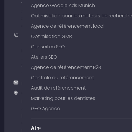
176
Agence Google Ads Munich
204
Optimisation pour les moteurs de recherch
801
64
Agence de référencement local
+49
Optimisation GMB
(0)
Conseil en SEO
89
Ateliers SEO
380
375
Agence de référencement B2B
51
Contrôle du référencement
hallo@timospecht.de
Audit de référencement
Specht
Marketing pour les dentistes
Marketing
GmbH –
GEO Agence
Palais am
Obelisk
AI ✨
Briennerstr.