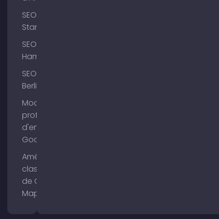
SEO
Starnberg
SEO
Hambourg
SEO
Berlin
Modifier le
profil
d'entreprise
Google
Améliorer le
classement
de Google
Maps