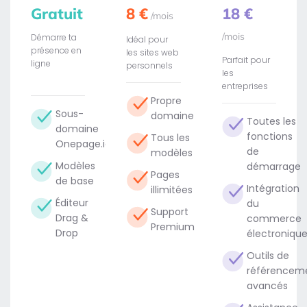
Gratuit
8 €
18 €
/mois
/mois
Démarre ta
Idéal pour
présence en
les sites web
Parfait pour
ligne
personnels
les
entreprises
Propre
Sous-
domaine
Toutes les
domaine
fonctions
Tous les
Onepage.io
de
modèles
Modèles
démarrage
Pages
de base
Intégration
illimitées
Éditeur
du
Support
Drag &
commerce
Premium
Drop
électroniqu
Outils de
référencem
avancés