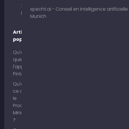
29 80333
specht.ai - Conseil en intelligence artificielle
Munich
Munich
Articles
populaires
Qu'est-ce
que
l'application
Pinterest ?
Qu'est-
ce que
le
Process
Mining
?