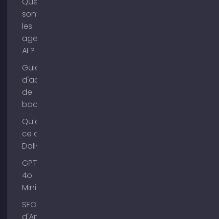
Que
sont
les
agents
AI ?
Guide
d'achat
de
backlinks
Qu'est-
ce que
Dall-E ?
GPT-
4o
Mini
SEO Lac
d'Ammer