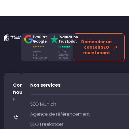
Évaluation
Évaluation
Google
Trustpilot
Demander un
conseil SEO
Basé sur
Sur la
maintenant
315
base de
évaluations
107 avis
Contacte-
Nos services
nous
!
SEO Munich
Agence de référencement
+49
SEO Freelancer
(0)