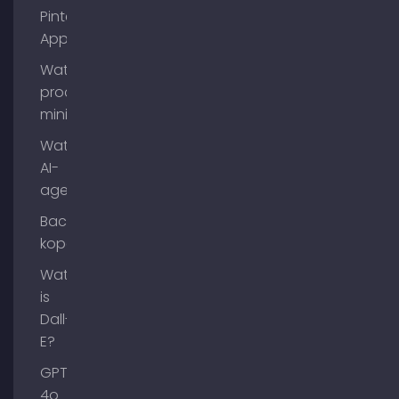
Pinterest
App?
Wat is
process
mining?
Wat zijn
AI-
agenten?
Backlinks
kopen
Wat
is
Dall-
E?
GPT-
4o