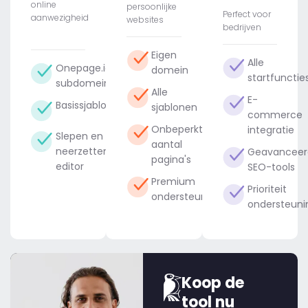
online
persoonlijke
Perfect voor
aanwezigheid
websites
bedrijven
Eigen
Alle
Onepage.io
domein
startfunctie
subdomein
Alle
E-
Basissjablonen
sjablonen
commerce
Onbeperkt
integratie
Slepen en
aantal
neerzetten-
Geavanceer
pagina's
editor
SEO-tools
Premium
Prioriteit
ondersteuning
ondersteuni
Koop de
tool nu