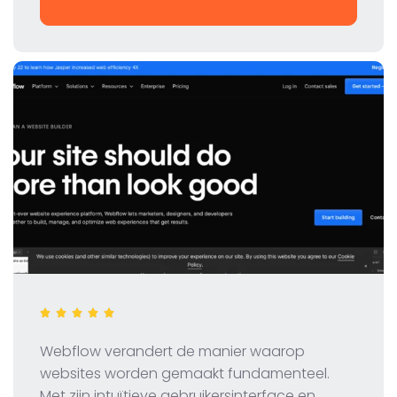
Webflow verandert de manier waarop
websites worden gemaakt fundamenteel.
Met zijn intuïtieve gebruikersinterface en