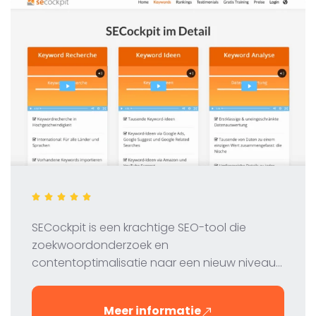
SECockpit is een krachtige SEO-tool die
zoekwoordonderzoek en
contentoptimalisatie naar een nieuw niveau
tilt. In onze test bekijken we de functies, prijzen
en voordelen van deze innovatieve tool voor
Meer informatie
digitale marketeers en SEO-professionals.