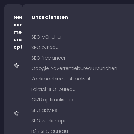
Neem
Onze diensten
contact
met
SEO München
ons
op!
SEO bureau
SEO freelancer
+49
Google Advertentiebureau München
(0)
Zoekmachine optimalisatie
176
204
Lokaal SEO-bureau
801
GMB optimalisatie
64
SEO advies
+49
SEO workshops
(0)
89
B2B SEO bureau