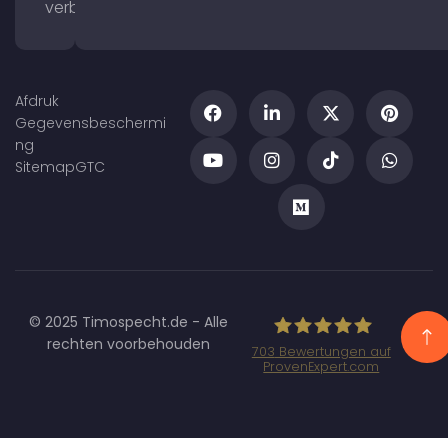
verbeteren
Afdruk
Gegevensbeschermi
ng
Sitemap
GTC
© 2025 Timospecht.de - Alle
rechten voorbehouden
703
Bewertungen auf
ProvenExpert.com
Specht
Marketing GmbH