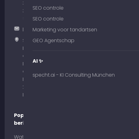
380
SEO controle
375
51
SEO controle
hallo@timospecht.de
Marketing voor tandartsen
Specht
GEO Agentschap
Marketing
GmbH –
AI ✨
Palais am
Obelisk
specht.ai - KI Consulting München
Briennerstr.
29 80333
München
Populaire
berichten
Wat is