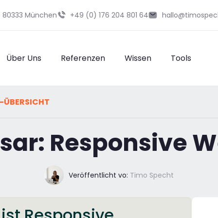
29 80333 München
+49 (0) 176 204 801 64
hallo@timospec
Über Uns
Referenzen
Wissen
Tools
-ÜBERSICHT
sar: Responsive 
Veröffentlicht vo:
Timo Specht
 ist Responsive