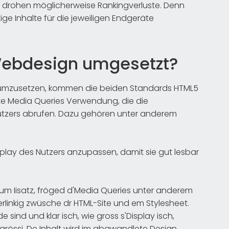
l, drohen möglicherweise Rankingverluste. Denn
ige Inhalte für die jeweiligen Endgeräte
Webdesign umgesetzt?
 umzusetzen, kommen die beiden Standards HTML5
e Media Queries Verwendung, die die
utzers abrufen. Dazu gehören unter anderem
isplay des Nutzers anzupassen, damit sie gut lesbar
zum Iisatz, fröged d'Media Queries unter anderem
 Verlinkig zwüsche dr HTML-Site und em Stylesheet.
ind und klar isch, wie gross s'Display isch,
grössi. De Inhalt wird im abgwandlete Design,