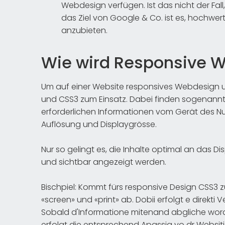
Webdesign verfügen. Ist das nicht der Fal
das Ziel von Google & Co. ist es, hochwert
anzubieten.
Wie wird Responsive 
Um auf einer Website responsives Webdesign
und CSS3 zum Einsatz. Dabei finden sogenannt
erforderlichen Informationen vom Gerät des N
Auflösung und Displaygrösse.
Nur so gelingt es, die Inhalte optimal an das D
und sichtbar angezeigt werden.
Bischpiel: Kommt fürs responsive Design CSS3 
«screen» und «print» ab. Dobii erfolgt e direkti
Sobald d'Informatione mitenand abgliche worde s
erfolgt die entsprechend Apassig vo dr Websiti