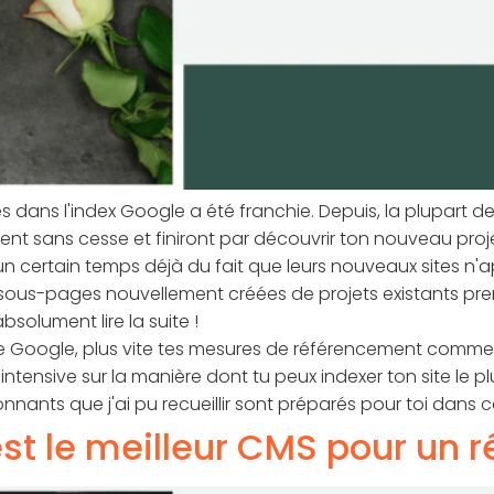
xées dans l'index Google a été franchie. Depuis, la plupar
nt sans cesse et finiront par découvrir ton nouveau proje
 un certain temps déjà du fait que leurs nouveaux sites n
 sous-pages nouvellement créées de projets existants p
solument lire la suite !
x de Google, plus vite tes mesures de référencement commen
 intensive sur la manière dont tu peux indexer ton site l
onnants que j'ai pu recueillir sont préparés pour toi dans ce
st le meilleur CMS pour un r