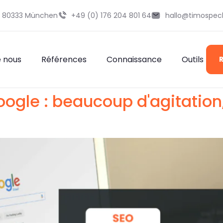
29 80333 München
+49 (0) 176 204 801 64
hallo@timospec
e nous
Références
Connaissance
Outils
oogle : beaucoup d'agitatio