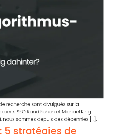
de recherche sont divulgués sur la
perts SEO Rand Fishkin et Michael King.
 nous sommes depuis des décennies [...].
: 5 stratégies de