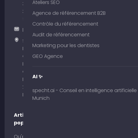
Ateliers SEO
380
375
Agence de référencement B2B
51
Contrôle du référencement
hallo@timospecht.de
Audit de référencement
Specht
Marketing pour les dentistes
Marketing
GmbH –
GEO Agence
Palais am
Obelisk
AI ✨
Briennerstr.
29 80333
specht.ai - Conseil en intelligence artificielle
Munich
Munich
Articles
populaires
Qu'est-ce