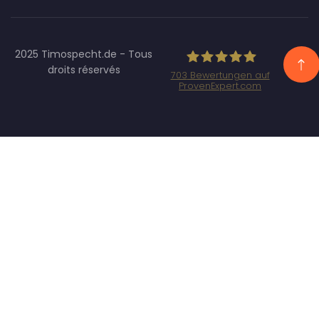
2025 Timospecht.de - Tous
droits réservés
703
Bewertungen auf
ProvenExpert.com
Specht Marketing
GmbH - SEO/SEA
Agentur
München