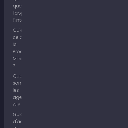
que
l'application
Pinterest ?
Qu'est-
ce que
le
Process
Mining
?
Que
sont
les
agents
AI ?
Guide
d'achat