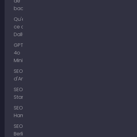
de
backlinks
Qu'est-
ce que
Dall-E ?
GPT-
4o
Mini
SEO Lac
d'Ammer
SEO
Starnberg
SEO
Hambourg
SEO
Berlin