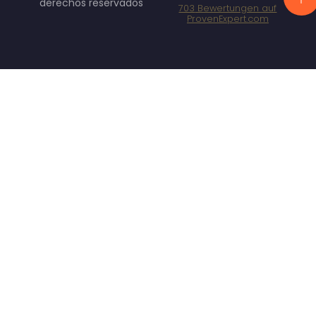
derechos reservados
703
Bewertungen auf
ProvenExpert.com
Specht
Marketing
GmbH -
SEO/SEA
Agentur
München