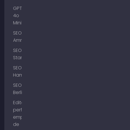
GPT-
4o
Mini
SEO
Ammersee
SEO
Starnberg
SEO
Hamburgo
SEO
Berlín
Editar el
perfil de
empresa
de