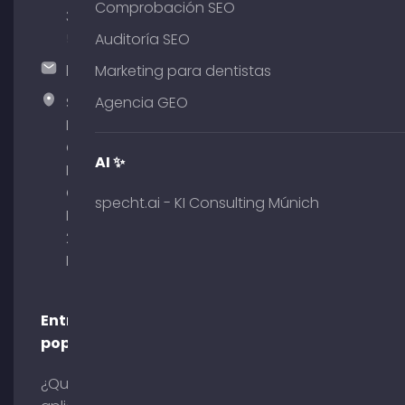
Comprobación SEO
375
51
Auditoría SEO
hallo@timospecht.de
Marketing para dentistas
Specht
Agencia GEO
Marketing
GmbH –
AI ✨
Palais am
Obelisk
specht.ai - KI Consulting Múnich
Briennerstr.
29 80333
Múnich
Entradas
populares
¿Qué es la