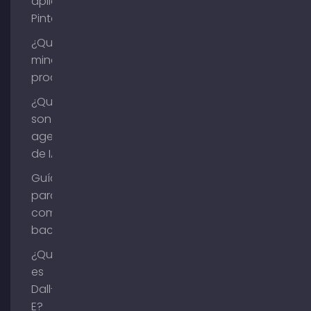
aplicación
Pinterest?
¿Qué es la
minería de
procesos?
¿Qué
son los
agentes
de IA?
Guía
para
comprar
backlinks
¿Qué
es
Dall-
E?