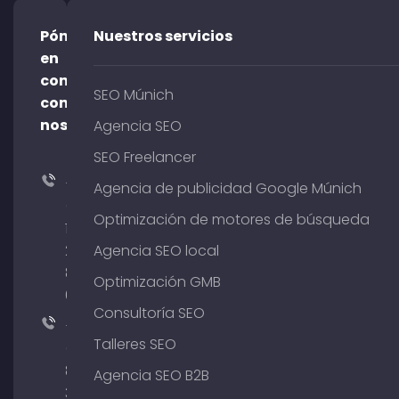
Póngase
Nuestros servicios
en
contacto
SEO Múnich
con
nosotros
Agencia SEO
SEO Freelancer
+49
Agencia de publicidad Google Múnich
(0)
Optimización de motores de búsqueda
176
204
Agencia SEO local
801
Optimización GMB
64
Consultoría SEO
+49
Talleres SEO
(0)
89
Agencia SEO B2B
380