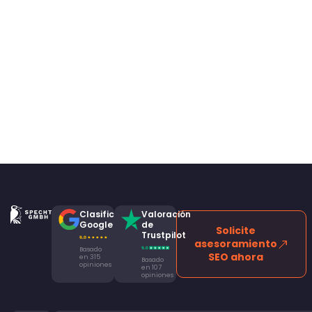
Clasificación
Valoración
Google
de
Solicite
Trustpilot
asesoramiento
Basado
SEO ahora
en 315
Basado
opiniones
en 107
opiniones