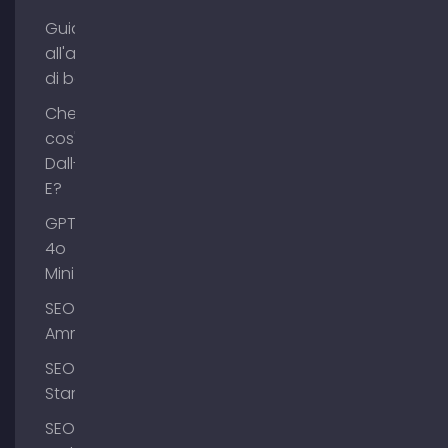
Guida
all'acquisto
di backlink
Che
cos'è
Dall-
E?
GPT-
4o
Mini
SEO
Ammersee
SEO
Starnberg
SEO