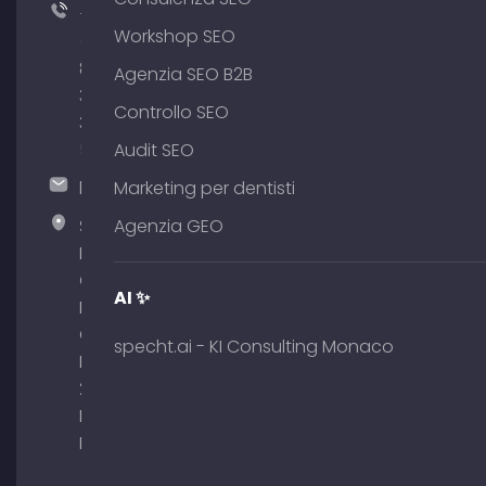
+49
Workshop SEO
(0)
89
Agenzia SEO B2B
380
Controllo SEO
375
51
Audit SEO
hallo@timospecht.de
Marketing per dentisti
Specht
Agenzia GEO
Marketing
GmbH –
AI ✨
Palais am
Obelisk
specht.ai - KI Consulting Monaco
Briennerstr.
29 80333
Monaco di
Baviera