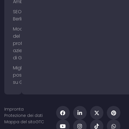
Amburgo
SEO
Berlino
Modifica
del
profilo
aziendale
di Google
Migliorare il
posizionamento
su Google Maps
Impronta
Protezione dei dati
Mappa del sito
GTC