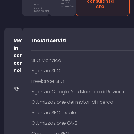
Basato
consulenza
su 107
Basato
SEO
recensioni
su 315
recensioni
Mettetevi
I nostri servizi
in
contatto
SEO Monaco
con
noi!
Agenzia SEO
Freelance SEO
+49
Agenzia Google Ads Monaco di Baviera
(0)
Ottimizzazione dei motori di ricerca
176
204
Agenzia SEO locale
801
Ottimizzazione GMB
64
Consulenza SEO