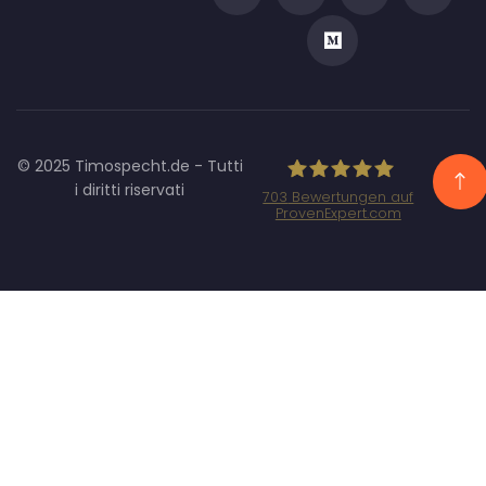
© 2025 Timospecht.de - Tutti
i diritti riservati
703
Bewertungen auf
ProvenExpert.com
Specht Marketing
GmbH - SEO/SEA
Agentur
München