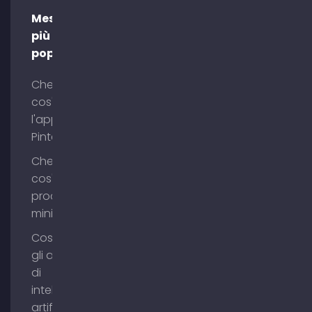
Messaggi
più
popolari
Che
cos'è
l'app
Pinterest?
Che
cos'è il
process
mining?
Cosa sono
gli agenti
di
intelligenza
artificiale?