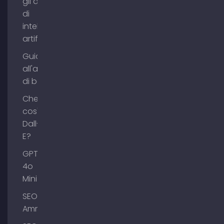
gli agenti
di
intelligenza
artificiale?
Guida
all'acquisto
di backlink
Che
cos'è
Dall-
E?
GPT-
4o
Mini
SEO
Ammersee