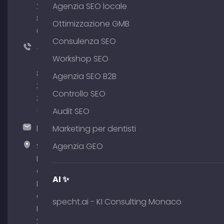
204
Agenzia SEO locale
801
Ottimizzazione GMB
64
Consulenza SEO
+49
Workshop SEO
(0)
89
Agenzia SEO B2B
380
Controllo SEO
375
51
Audit SEO
hallo@timospecht.de
Marketing per dentisti
Specht
Agenzia GEO
Marketing
GmbH –
AI ✨
Palais am
Obelisk
specht.ai - KI Consulting Monaco
Briennerstr.
29 80333