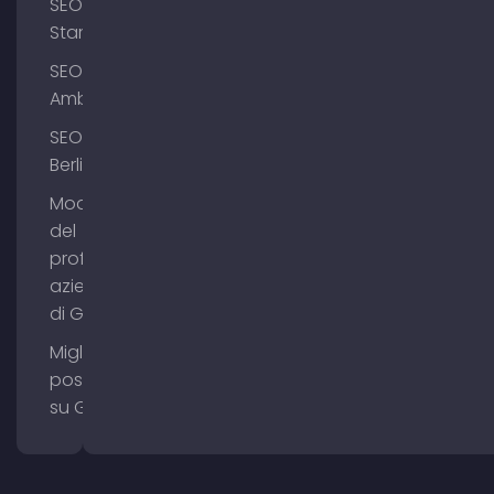
SEO
Starnberg
SEO
Amburgo
SEO
Berlino
Modifica
del
profilo
aziendale
di Google
Migliorare il
posizionamento
su Google Maps