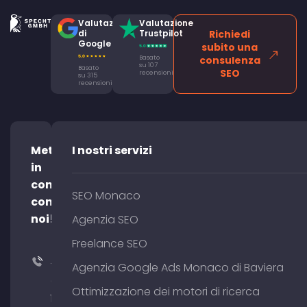
Valutazione
Valutazione
di
Trustpilot
Richiedi
Google
subito una
Basato
consulenza
su 107
Basato
SEO
recensioni
su 315
recensioni
Mettetevi
I nostri servizi
in
contatto
SEO Monaco
con
noi!
Agenzia SEO
Freelance SEO
+49
Agenzia Google Ads Monaco di Baviera
(0)
Ottimizzazione dei motori di ricerca
176