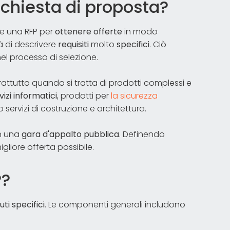
ichiesta di proposta?
are una RFP per
ottenere offerte
in modo
à di descrivere
requisiti
molto
specifici
. Ciò
l processo di selezione.
ttutto quando si tratta di prodotti complessi e
vizi informatici
, prodotti per
la sicurezza
servizi di costruzione e architettura.
in una
gara d'appalto pubblica
. Definendo
igliore offerta possibile.
P?
ti specifici
. Le componenti generali includono