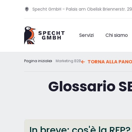
Specht GmbH - Palais am Obelisk Briennerstr. 2
Servizi
Chi siamo
Pagina iniziale
Marketing B2B
TORNA ALLA PANO
Glossario S
In breve: cos'è la RFP?