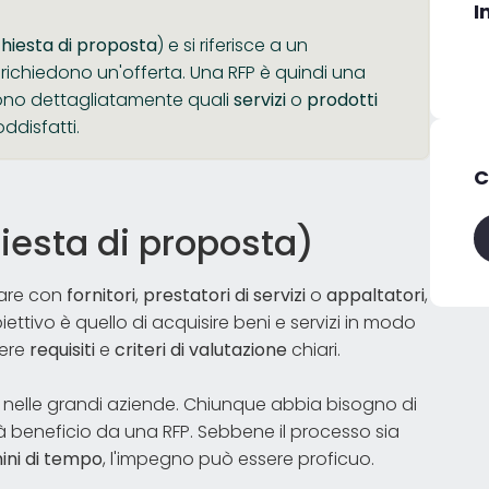
I
chiesta di proposta
) e si riferisce a un
ichiedono un'offerta. Una RFP è quindi una
ivono dettagliatamente quali
servizi
o
prodotti
ddisfatti.
C
hiesta di proposta)
rare con
fornitori
,
prestatori di servizi
o
appaltatori
,
iettivo è quello di acquisire beni e servizi in modo
nere
requisiti
e
criteri di valutazione
chiari.
to nelle grandi aziende. Chiunque abbia bisogno di
rrà beneficio da una RFP. Sebbene il processo sia
ini di tempo
, l'impegno può essere proficuo.