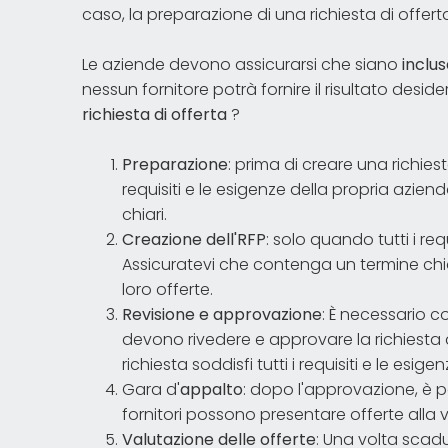
caso, la preparazione di una richiesta di offer
Le aziende devono assicurarsi che siano
inclus
nessun fornitore potrà fornire il risultato desid
richiesta di offerta
?
Preparazione
: prima di creare una richies
requisiti e le esigenze della propria azien
chiari.
Creazione dell'RFP
: solo quando tutti i requ
Assicuratevi che contenga un termine chiar
loro offerte.
Revisione e approvazione
: È necessario co
devono rivedere e approvare la richiesta d
richiesta soddisfi tutti i requisiti e le esigen
Gara d'
appalto
: dopo l'approvazione, è pos
fornitori possono presentare offerte alla 
Valutazione delle offerte
: Una volta scadu