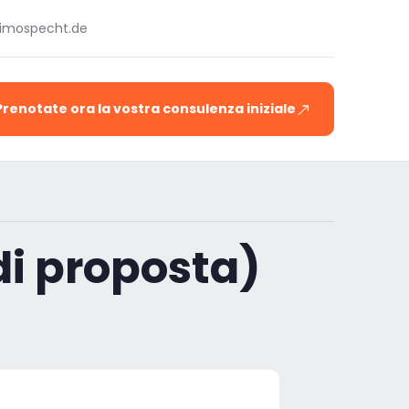
timospecht.de
Prenotate ora la vostra consulenza iniziale
di proposta)