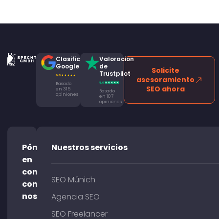
Clasificación
Valoración
Google
de
Solicite
Trustpilot
asesoramiento
Basado
SEO ahora
en 315
Basado
opiniones
en 107
opiniones
Póngase
Nuestros servicios
en
contacto
SEO Múnich
con
nosotros
Agencia SEO
SEO Freelancer