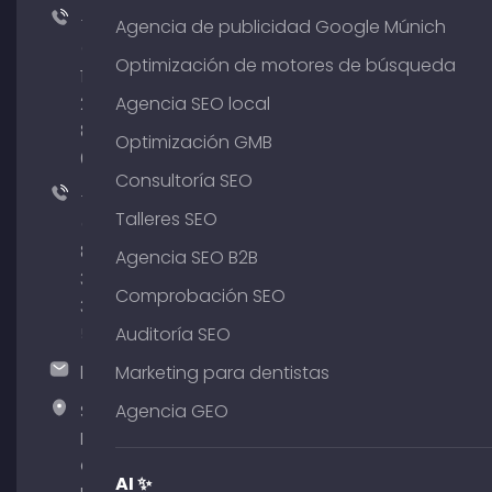
+49
Agencia de publicidad Google Múnich
(0)
Optimización de motores de búsqueda
176
204
Agencia SEO local
801
Optimización GMB
64
Consultoría SEO
+49
Talleres SEO
(0)
89
Agencia SEO B2B
380
Comprobación SEO
375
51
Auditoría SEO
hallo@timospecht.de
Marketing para dentistas
Specht
Agencia GEO
Marketing
GmbH –
AI ✨