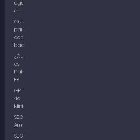
agentes
de IA?
Guía
para
comprar
backlinks
¿Qué
es
Dall-
E?
GPT-
4o
Mini
SEO
Ammersee
SEO