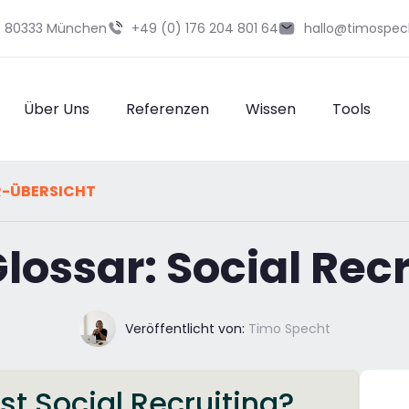
29 80333 München
+49 (0) 176 204 801 64
hallo@timospec
Über Uns
Referenzen
Wissen
Tools
R-ÜBERSICHT
lossar: Social Recr
Veröffentlicht von:
Timo Specht
st Social Recruiting?