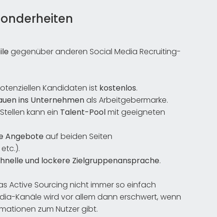
esonderheiten
ile
gegenüber anderen Social Media Recruiting-
tenziellen Kandidaten ist
kostenlos
.
auen ins Unternehmen
als Arbeitgebermarke.
Stellen kann ein
Talent-Pool
mit geeigneten
lle Angebote
auf beiden Seiten
tc.).
hnelle und lockere Zielgruppenansprache
.
as Active Sourcing nicht immer so einfach
dia-Kanäle wird vor allem dann erschwert, wenn
rmationen zum Nutzer gibt.