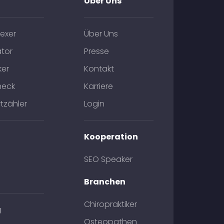
Über Uns
exer
Über Uns
tor
Presse
ker
Kontakt
heck
Karriere
tzähler
Login
Kooperation
SEO Speaker
Branchen
Chiropraktiker
g
Osteopathen