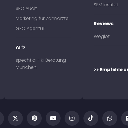
SEM Institut
SEO Audit
Marketing für Zahnärzte
Reviews
GEO Agentur
Weglot
AI ✨
specht.ai - KI Beratung
München
>> Empfehle u