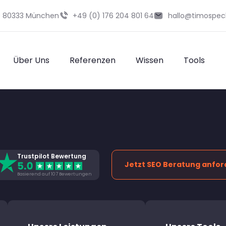
29 80333 München
+49 (0) 176 204 801 64
hallo@timospec
Über Uns
Referenzen
Wissen
Tools
Trustpilot Bewertung
Jetzt SEO Beratung anfor
Basierend auf 107 Bewertungen