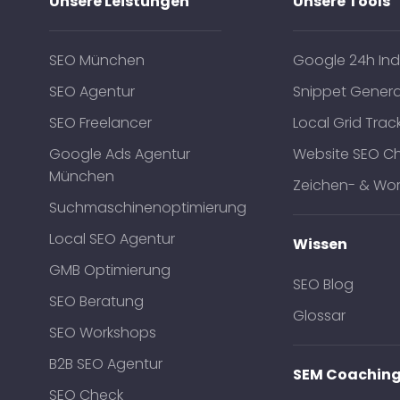
Unsere Leistungen
Unsere Tools
SEO München
Google 24h Ind
SEO Agentur
Snippet Genera
SEO Freelancer
Local Grid Trac
Google Ads Agentur
Website SEO C
München
Zeichen- & Wor
Suchmaschinenoptimierung
Local SEO Agentur
Wissen
GMB Optimierung
SEO Blog
SEO Beratung
Glossar
SEO Workshops
B2B SEO Agentur
SEM Coachin
SEO Check