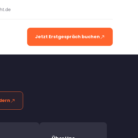
ht.de
Jetzt Erstgespräch buchen
dern