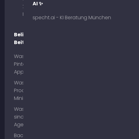
AI ✨
29 80333
München
specht.ai - KI Beratung München
Beliebte
Beiträge
Was ist
Pinterest
App?
Was ist
Process
Mining?
Was
sind AI
Agents?
Backlinks