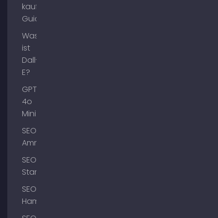
kaufen
Guide
Was
ist
Dall-
E?
GPT-
4o
Mini
SEO
Ammersee
SEO
Starnberg
SEO
Hamburg