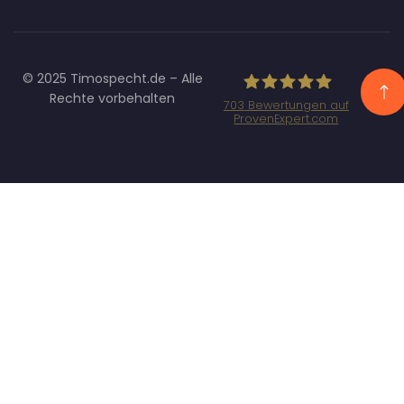
© 2025 Timospecht.de – Alle
Rechte vorbehalten
703
Bewertungen auf
ProvenExpert.com
Specht
Marketing GmbH
- SEO/SEA
Agentur
München