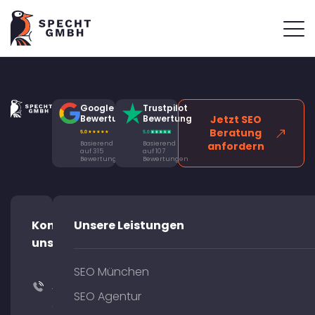
Google
Trustpilot
Bewertung
Bewertung
Jetzt SEO
Beratung
Basierend
Basierend
anfordern
auf 315
auf 107
Bewertungen
Bewertungen
Kontaktiere
Unsere Leistungen
uns!
SEO München
+49
SEO Agentur
(0)