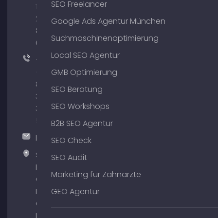
SEO Freelancer
176
204
Google Ads Agentur München
801
Suchmaschinenoptimierung
64
Local SEO Agentur
+49
(0)
GMB Optimierung
89
SEO Beratung
380
SEO Workshops
375
51
B2B SEO Agentur
hallo@timospecht.de
SEO Check
Specht
SEO Audit
Marketing
Marketing für Zahnärzte
GmbH –
Palais am
GEO Agentur
Obelisk
Briennerstr.