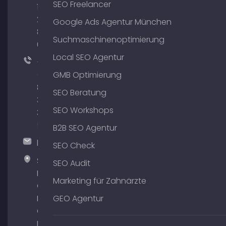
SEO Freelancer
176
204
Google Ads Agentur München
801
Suchmaschinenoptimierung
64
Local SEO Agentur
+49
(0)
GMB Optimierung
89
SEO Beratung
380
SEO Workshops
375
51
B2B SEO Agentur
hallo@timospecht.de
SEO Check
Specht
SEO Audit
Marketing
Marketing für Zahnärzte
GmbH –
Palais am
GEO Agentur
Obelisk
Briennerstr.