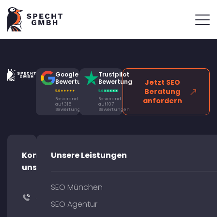
Google
Trustpilot
Bewertung
Bewertung
Jetzt SEO
Beratung
Basierend
Basierend
anfordern
auf 315
auf 107
Bewertungen
Bewertungen
Kontaktiere
Unsere Leistungen
uns!
SEO München
+49
SEO Agentur
(0)