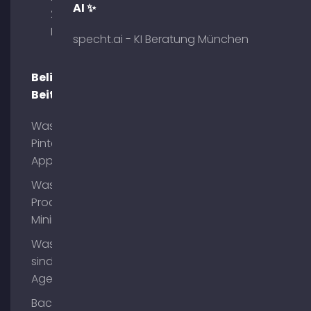
AI ✨
29 80333
München
specht.ai - KI Beratung München
Beliebte
Beiträge
Was ist
Pinterest
App?
Was ist
Process
Mining?
Was
sind AI
Agents?
Backlinks