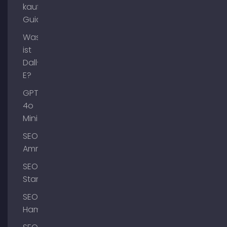
kaufen
Guide
Was
ist
Dall-
E?
GPT-
4o
Mini
SEO
Ammersee
SEO
Starnberg
SEO
Hamburg