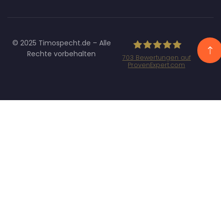
© 2025 Timospecht.de – Alle
Rechte vorbehalten
703
Bewertungen auf
ProvenExpert.com
Specht
Marketing GmbH
- SEO/SEA
Agentur
München